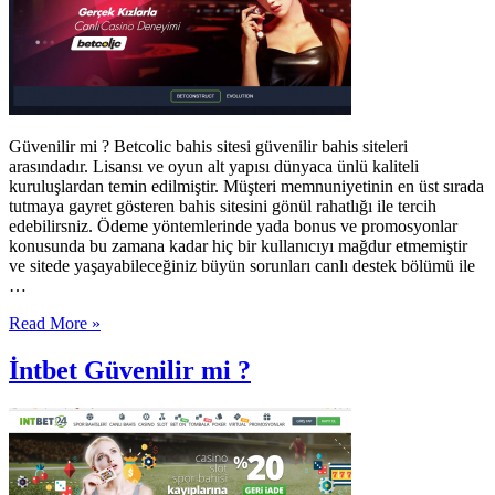
Güvenilir mi ? Betcolic bahis sitesi güvenilir bahis siteleri
arasındadır. Lisansı ve oyun alt yapısı dünyaca ünlü kaliteli
kuruluşlardan temin edilmiştir. Müşteri memnuniyetinin en üst sırada
tutmaya gayret gösteren bahis sitesini gönül rahatlığı ile tercih
edebilirsniz. Ödeme yöntemlerinde yada bonus ve promosyonlar
konusunda bu zamana kadar hiç bir kullanıcıyı mağdur etmemiştir
ve sitede yaşayabileceğiniz büyün sorunları canlı destek bölümü ile
…
Read More »
İntbet Güvenilir mi ?