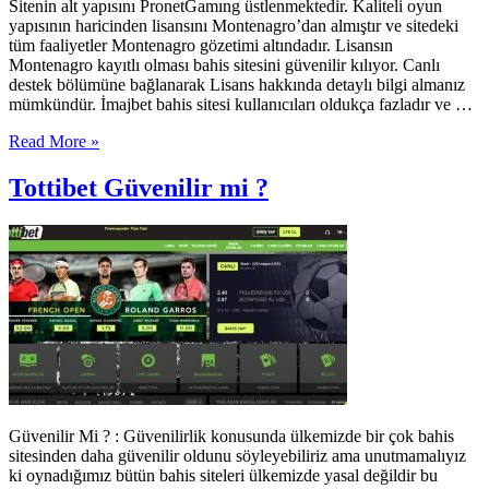
Sitenin alt yapısını PronetGamıng üstlenmektedir. Kaliteli oyun
yapısının haricinden lisansını Montenagro’dan almıştır ve sitedeki
tüm faaliyetler Montenagro gözetimi altındadır. Lisansın
Montenagro kayıtlı olması bahis sitesini güvenilir kılıyor. Canlı
destek bölümüne bağlanarak Lisans hakkında detaylı bilgi almanız
mümkündür. İmajbet bahis sitesi kullanıcıları oldukça fazladır ve …
Read More »
Tottibet Güvenilir mi ?
Güvenilir Mi ? : Güvenilirlik konusunda ülkemizde bir çok bahis
sitesinden daha güvenilir oldunu söyleyebiliriz ama unutmamalıyız
ki oynadığımız bütün bahis siteleri ülkemizde yasal değildir bu