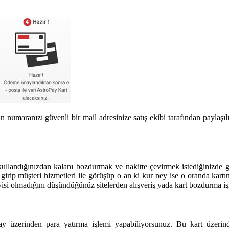
in numaranızı güvenli bir mail adresinize satış ekibi tarafından paylaşıl
 kullandığınızdan kalanı bozdurmak ve nakitte çevirmek istediğinizde 
rip müşteri hizmetleri ile görüşüp o an ki kur ney ise o oranda kartını
isi olmadığını düşündüğünüz sitelerden alışveriş yada kart bozdurma i
Pay üzerinden para yatırma işlemi yapabiliyorsunuz. Bu kart üzeri