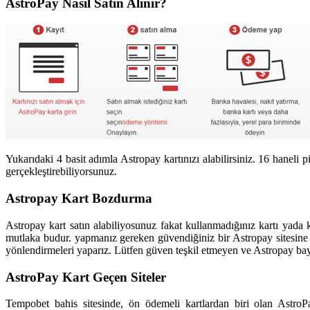
AstroPay Nasıl Satın Alınır?
Yukarıdaki 4 basit adımla Astropay kartınızı alabilirsiniz. 16 haneli p
gerçekleştirebiliyorsunuz.
Astropay Kart Bozdurma
Astropay kart satın alabiliyosunuz fakat kullanmadığınız kartı yada
mutlaka budur. yapmanız gereken güvendiğiniz bir Astropay sitesine gi
yönlendirmeleri yaparız. Lütfen güven teşkil etmeyen ve Astropay bay
AstroPay Kart Geçen Siteler
Tempobet bahis sitesinde, ön ödemeli kartlardan biri olan Astro