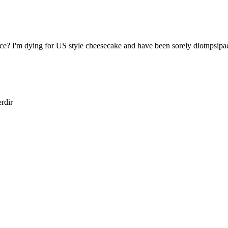
? I'm dying for US style cheesecake and have been sorely diotnpsipaed
erdir