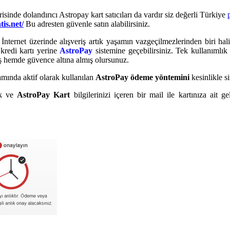
risinde dolandırıcı Astropay kart satıcıları da vardır siz değerli Türkiye
tis.net/
Bu adresten güvenle satın alabilirsiniz.
 İnternet üzerinde alışveriş artık yaşamın vazgeçilmezlerinden biri hali
kredi kartı yerine
AstroPay
sistemine geçebilirsiniz. Tek kullanımlık
mış hemde güvence altına almış olursunuz.
amında aktif olarak kullanılan
AstroPay ödeme yöntemini
kesinlikle si
k ve
AstroPay Kart
bilgilerinizi içeren bir mail ile kartınıza ait ge