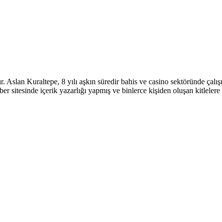
Aslan Kuraltepe, 8 yılı aşkın süredir bahis ve casino sektöründe çalışm
er sitesinde içerik yazarlığı yapmış ve binlerce kişiden oluşan kitlelere h