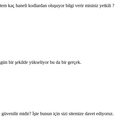
stem kaç haneli kodlardan oluşuyor bilgi verir misiniz yetkili ?
ün bir şekilde yükseliyor bu da bir gerçek.
e güvenilir midir? İşte bunun için sizi sitemize davet ediyoruz.