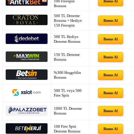
100 Freespin
Bonus Al
Bonusu
500 TL Deneme
Bonusu + Hediye
Bonus Al
150 Freespin
500 TL Hediye
Bonus Al
Deneme Bonusu
150 TL Deneme
Bonus Al
Bonusu
%300 Hoşgeldin
Bonus Al
Bonusu
500 TL veya 500
Bonus Al
Free Spin
1000 TL Deneme
Bonus Al
Bonusu
100 Free Spin
Bonus Al
Deneme Bonusu