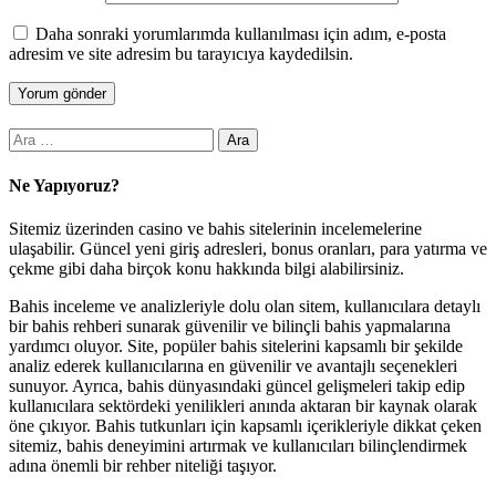
Daha sonraki yorumlarımda kullanılması için adım, e-posta
adresim ve site adresim bu tarayıcıya kaydedilsin.
Arama:
Ne Yapıyoruz?
Sitemiz üzerinden casino ve bahis sitelerinin incelemelerine
ulaşabilir. Güncel yeni giriş adresleri, bonus oranları, para yatırma ve
çekme gibi daha birçok konu hakkında bilgi alabilirsiniz.
Bahis inceleme ve analizleriyle dolu olan sitem, kullanıcılara detaylı
bir bahis rehberi sunarak güvenilir ve bilinçli bahis yapmalarına
yardımcı oluyor. Site, popüler bahis sitelerini kapsamlı bir şekilde
analiz ederek kullanıcılarına en güvenilir ve avantajlı seçenekleri
sunuyor. Ayrıca, bahis dünyasındaki güncel gelişmeleri takip edip
kullanıcılara sektördeki yenilikleri anında aktaran bir kaynak olarak
öne çıkıyor. Bahis tutkunları için kapsamlı içerikleriyle dikkat çeken
sitemiz, bahis deneyimini artırmak ve kullanıcıları bilinçlendirmek
adına önemli bir rehber niteliği taşıyor.