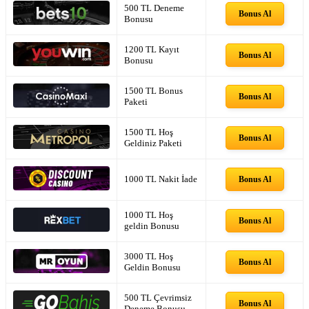
500 TL Deneme
Bonus Al
Bonusu
1200 TL Kayıt
Bonus Al
Bonusu
1500 TL Bonus
Bonus Al
Paketi
1500 TL Hoş
Bonus Al
Geldiniz Paketi
1000 TL Nakit İade
Bonus Al
1000 TL Hoş
Bonus Al
geldin Bonusu
3000 TL Hoş
Bonus Al
Geldin Bonusu
500 TL Çevrimsiz
Bonus Al
Deneme Bonusu