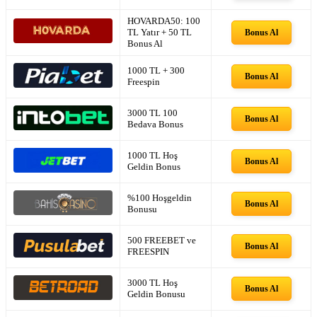
HOVARDA50: 100
TL Yatır + 50 TL
Bonus Al
Bonus Al
1000 TL + 300
Bonus Al
Freespin
3000 TL 100
Bonus Al
Bedava Bonus
1000 TL Hoş
Bonus Al
Geldin Bonus
%100 Hoşgeldin
Bonus Al
Bonusu
500 FREEBET ve
Bonus Al
FREESPIN
3000 TL Hoş
Bonus Al
Geldin Bonusu