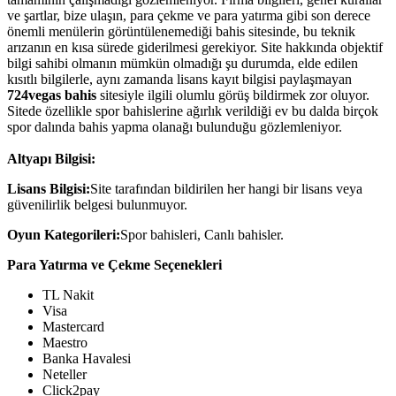
ve şartlar, bize ulaşın, para çekme ve para yatırma gibi son derece
önemli menülerin görüntülenemediği bahis sitesinde, bu teknik
arızanın en kısa sürede giderilmesi gerekiyor. Site hakkında objektif
bilgi sahibi olmanın mümkün olmadığı şu durumda, elde edilen
kısıtlı bilgilerle, aynı zamanda lisans kayıt bilgisi paylaşmayan
724vegas bahis
sitesiyle ilgili olumlu görüş bildirmek zor oluyor.
Sitede özellikle spor bahislerine ağırlık verildiği ev bu dalda birçok
spor dalında bahis yapma olanağı bulunduğu gözlemleniyor.
Altyapı Bilgisi:
Lisans Bilgisi:
Site tarafından bildirilen her hangi bir lisans veya
güvenilirlik belgesi bulunmuyor.
Oyun Kategorileri:
Spor bahisleri, Canlı bahisler.
Para Yatırma ve Çekme Seçenekleri
TL Nakit
Visa
Mastercard
Maestro
Banka Havalesi
Neteller
Click2pay