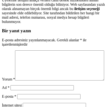
Üyelerine iletişim amaçlı verilen canlı destek hizmetinden alınan
bilgilerin son derece önemli olduğu biliniyor. Web sayfasından yazılı
olarak alınamayan birçok önemli bilgi ancak bu
iletişim seçeneği
sayesinde elde edilebiliyor. Site tarafından bildirilen her hangi bir
mail adresi, telefon numarası, sosyal medya hesap bilgileri
bulunmuyor.
Bir yanıt yazın
E-posta adresiniz yayınlanmayacak.
Gerekli alanlar
*
ile
işaretlenmişlerdir
Yorum
*
Ad
*
E-posta
*
İnternet sitesi