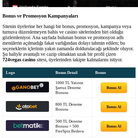
Bonus ve Promosyon Kampanyaları
Sitenin üyelerine her hangi bir bonus, promosyon, kampanya veya
turnuva düzenlemeyen bahis ve casino sitelerinden biri olduğu
gözlemleniyor. Ana sayfada bulunan bonus ve promosyon adlı
menülerin açılmadığı fakat varlığından dolayı tahmin edilen; bu
seçeneklerin içlerinin yakın zamanda doldurulacağı şeklinde oluyor.
Şu haliyle avantajlı ve cazip olmaktan uzak bir profil çizen
724vegas casino
sitesi, üyelerinden takipte kalmalarını istiyor.
Logo
Bonus Detail
Bonus
1000 TL Yatırım
Şartsız Deneme
Bonus Al
Bonusu
800 TL Deneme
Bonus Al
Bonusu
500 TL Deneme
Bonusu + 500
Bonus Al
FreeSpin Bedava