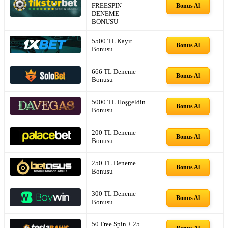
FREESPIN
Bonus Al
DENEME
BONUSU
5500 TL Kayıt
Bonus Al
Bonusu
666 TL Deneme
Bonus Al
Bonusu
5000 TL Hoşgeldin
Bonus Al
Bonusu
200 TL Deneme
Bonus Al
Bonusu
250 TL Deneme
Bonus Al
Bonusu
300 TL Deneme
Bonus Al
Bonusu
50 Free Spin + 25