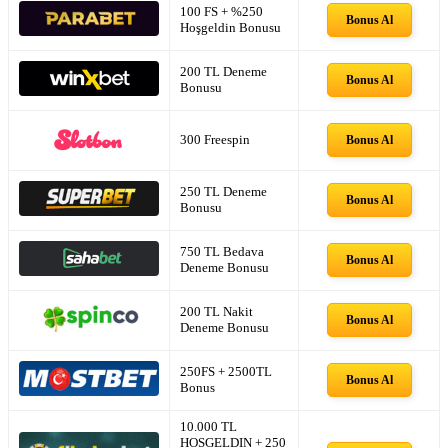
100 FS + %250
Bonus Al
Hoşgeldin Bonusu
200 TL Deneme
Bonus Al
Bonusu
300 Freespin
Bonus Al
250 TL Deneme
Bonus Al
Bonusu
750 TL Bedava
Bonus Al
Deneme Bonusu
200 TL Nakit
Bonus Al
Deneme Bonusu
250FS + 2500TL
Bonus Al
Bonus
10.000 TL
HOSGELDIN + 250