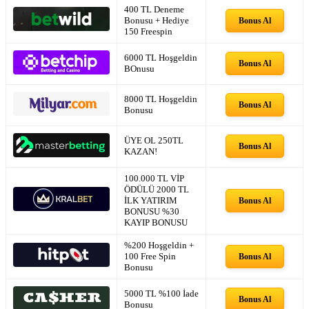
400 TL Deneme
Bonusu + Hediye
Bonus Al
150 Freespin
6000 TL Hoşgeldin
Bonus Al
BOnusu
8000 TL Hoşgeldin
Bonus Al
Bonusu
ÜYE OL 250TL
Bonus Al
KAZAN!
100.000 TL VİP
ÖDÜLÜ 2000 TL
İLK YATIRIM
Bonus Al
BONUSU %30
KAYIP BONUSU
%200 Hoşgeldin +
100 Free Spin
Bonus Al
Bonusu
5000 TL %100 İade
Bonus Al
Bonusu