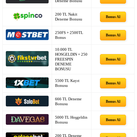
Deneme Bonusu
200 TL Nakit
Bonus Al
Deneme Bonusu
250FS + 2500TL
Bonus Al
Bonus
10.000 TL
HOSGELDIN + 250
FREESPIN
Bonus Al
DENEME
BONUSU
5500 TL Kayıt
Bonus Al
Bonusu
666 TL Deneme
Bonus Al
Bonusu
5000 TL Hoşgeldin
Bonus Al
Bonusu
200 TL Deneme