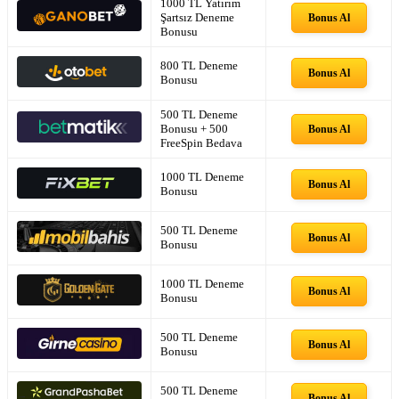
1000 TL Yatırım
Şartsız Deneme
Bonus Al
Bonusu
800 TL Deneme
Bonus Al
Bonusu
500 TL Deneme
Bonusu + 500
Bonus Al
FreeSpin Bedava
1000 TL Deneme
Bonus Al
Bonusu
500 TL Deneme
Bonus Al
Bonusu
1000 TL Deneme
Bonus Al
Bonusu
500 TL Deneme
Bonus Al
Bonusu
500 TL Deneme
Bonus Al