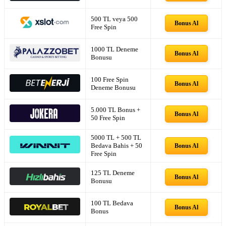
500 TL veya 500
Bonus Al
Free Spin
1000 TL Deneme
Bonus Al
Bonusu
100 Free Spin
Bonus Al
Deneme Bonusu
5.000 TL Bonus +
Bonus Al
50 Free Spin
5000 TL + 500 TL
Bedava Bahis + 50
Bonus Al
Free Spin
125 TL Deneme
Bonus Al
Bonusu
100 TL Bedava
Bonus Al
Bonus