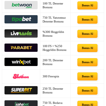
100 TL Deneme
Bonus Al
Bonusu
750 TL Yatırımsız
Bonus Al
Deneme Bonusu
%300 Hoşgeldin
Bonus Al
Bonusu
100 FS + %250
Bonus Al
Hoşgeldin Bonusu
200 TL Deneme
Bonus Al
Bonusu
300 Freespin
Bonus Al
250 TL Deneme
Bonus Al
Bonusu
750 TL Bedava
Bonus Al