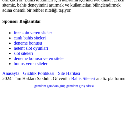
sitemiz, bahis deneyimini artırmak ve kullanıcıları bilinçlendirmek
adına önemli bir rehber niteliği taşıyor.
Sponsor Bağlantılar
free spin veren siteler
canlı bahis siteleri
deneme bonusu
netent slot oyunları
slot siteleri
deneme bonusu veren siteler
bonus veren siteler
Anasayfa
-
Gizlilik Politikası
-
Site Haritası
2024 Tüm Hakları Saklıdır. Güvenilir
Bahis Siteleri
analiz platformu
gamdom
gamdom giriş
gamdom giriş adresi