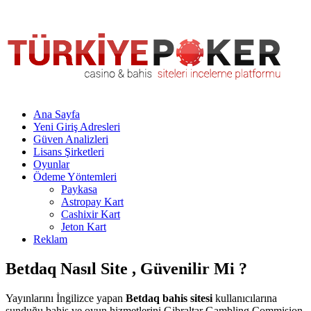
Ana Sayfa
Yeni Giriş Adresleri
Güven Analizleri
Lisans Şirketleri
Oyunlar
Ödeme Yöntemleri
Paykasa
Astropay Kart
Cashixir Kart
Jeton Kart
Reklam
Betdaq Nasıl Site , Güvenilir Mi ?
Yayınlarını İngilizce yapan
Betdaq bahis sitesi
kullanıcılarına
sunduğu bahis ve oyun hizmetlerini Gibraltar Gambling Commision