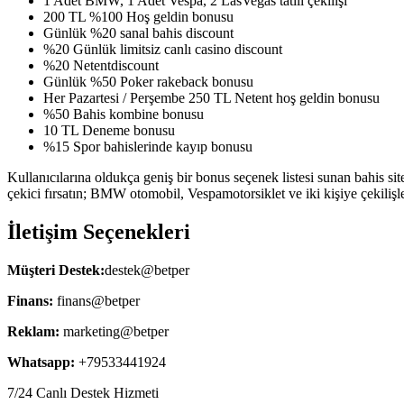
1 Adet BMW, 1 Adet Vespa, 2 LasVegas tatili çekilişi
200 TL %100 Hoş geldin bonusu
Günlük %20 sanal bahis discount
%20 Günlük limitsiz canlı casino discount
%20 Netentdiscount
Günlük %50 Poker rakeback bonusu
Her Pazartesi / Perşembe 250 TL Netent hoş geldin bonusu
%50 Bahis kombine bonusu
10 TL Deneme bonusu
%15 Spor bahislerinde kayıp bonusu
Kullanıcılarına oldukça geniş bir bonus seçenek listesi sunan bahis sit
çekici fırsatın; BMW otomobil, Vespamotorsiklet ve iki kişiye çekilişl
İletişim Seçenekleri
Müşteri Destek:
destek@betper
Finans:
finans@betper
Reklam:
marketing@betper
Whatsapp:
+79533441924
7/24 Canlı Destek Hizmeti