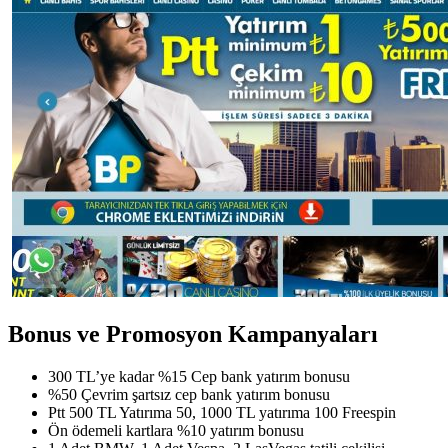
Bonus ve Promosyon Kampanyaları
300 TL’ye kadar %15 Cep bank yatırım bonusu
%50 Çevrim şartsız cep bank yatırım bonusu
Ptt 500 TL Yatırıma 50, 1000 TL yatırıma 100 Freespin
Ön ödemeli kartlara %10 yatırım bonusu