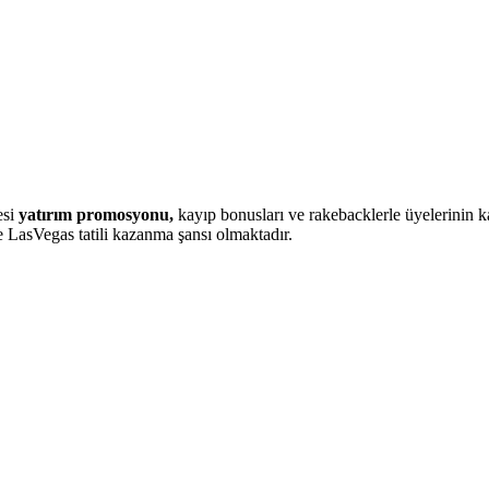
esi
yatırım promosyonu,
kayıp bonusları ve rakebacklerle üyelerinin ka
e LasVegas tatili kazanma şansı olmaktadır.