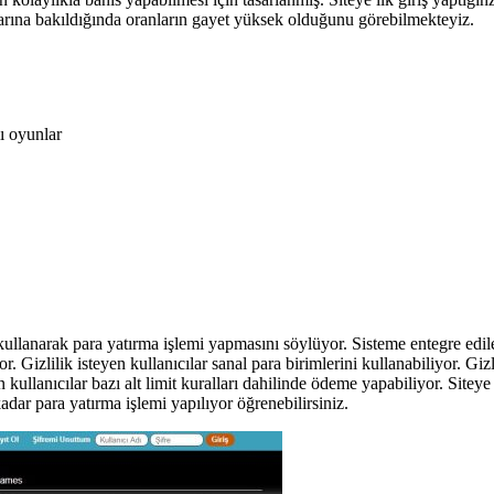
larına bakıldığında oranların gayet yüksek olduğunu görebilmekteyiz.
lı oyunlar
 kullanarak para yatırma işlemi yapmasını söylüyor. Sisteme entegre ed
. Gizlilik isteyen kullanıcılar sanal para birimlerini kullanabiliyor. Gizl
kullanıcılar bazı alt limit kuralları dahilinde ödeme yapabiliyor. Siteye 
adar para yatırma işlemi yapılıyor öğrenebilirsiniz.