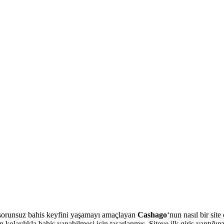
na sorunsuz bahis keyfini yaşamayı amaçlayan
Cashago
‘nun nasıl bir site
 kolaylıkla bahis yapabilmesi için tasarlanmış. Siteye ilk giriş yaptığın