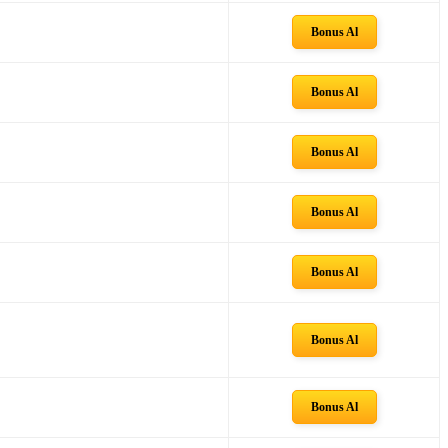
Bonus Al
Bonus Al
Bonus Al
Bonus Al
Bonus Al
Bonus Al
Bonus Al