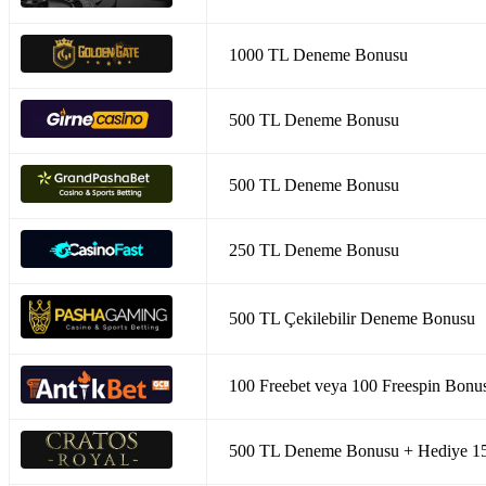
1000 TL Deneme Bonusu
500 TL Deneme Bonusu
500 TL Deneme Bonusu
250 TL Deneme Bonusu
500 TL Çekilebilir Deneme Bonusu
100 Freebet veya 100 Freespin Bonu
500 TL Deneme Bonusu + Hediye 15