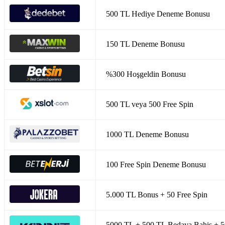
500 TL Hediye Deneme Bonusu
150 TL Deneme Bonusu
%300 Hoşgeldin Bonusu
500 TL veya 500 Free Spin
1000 TL Deneme Bonusu
100 Free Spin Deneme Bonusu
5.000 TL Bonus + 50 Free Spin
5000 TL + 500 TL Bedava Bahis + 5