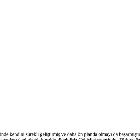
isinde kendini sürekli geliştirmiş ve daha ön planda olmayı da başarmışt
apanlara özel olarak kuruldu diyebiliriz.Celticbet sayesinde, Türkiye