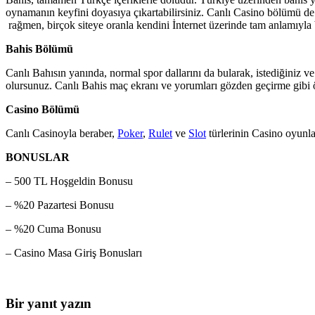
oynamanın keyfini doyasıya çıkartabilirsiniz. Canlı Casino bölümü de m
rağmen, birçok siteye oranla kendini İnternet üzerinde tam anlamıyla b
Bahis Bölümü
Canlı Bahısın yanında, normal spor dallarını da bularak, istediğiniz
olursunuz. Canlı Bahis maç ekranı ve yorumları gözden geçirme gibi ö
Casino Bölümü
Canlı Casinoyla beraber,
Poker
,
Rulet
ve
Slot
türlerinin Casino oyunla
BONUSLAR
– 500 TL Hoşgeldin Bonusu
– %20 Pazartesi Bonusu
– %20 Cuma Bonusu
– Casino Masa Giriş Bonusları
Bir yanıt yazın