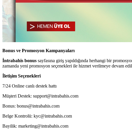
Bonus ve Promosyon Kampanyaları
İntrabahis bonus
sayfasına giriş yapıldığında herhangi bir promosyo
zamanda yeni promosyon seçenekleri ile hizmet verilmeye devam edileceğ
İletişim Seçenekleri
7/24 Online canlı destek hattı
Müşteri Destek:
support@intrabahis.com
Bonus:
bonus@intrabahis.com
Belge Kontrolü:
kyc@intrabahis.com
Bayilik:
marketing@intrabahis.com