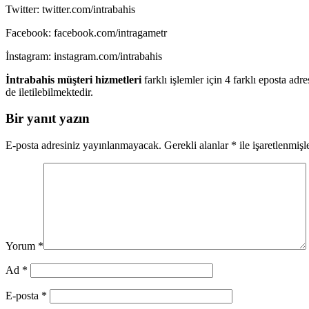
Twitter: twitter.com/intrabahis
Facebook: facebook.com/intragametr
İnstagram: instagram.com/intrabahis
İntrabahis müşteri hizmetleri
farklı işlemler için 4 farklı eposta ad
de iletilebilmektedir.
Bir yanıt yazın
E-posta adresiniz yayınlanmayacak.
Gerekli alanlar
*
ile işaretlenmişl
Yorum
*
Ad
*
E-posta
*