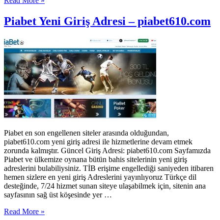
Read More »
Piabet Yeni Giriş Adresi – piabet610.com
Piabet en son engellenen siteler arasında olduğundan,
piabet610.com yeni giriş adresi ile hizmetlerine devam etmek
zorunda kalmıştır. Güncel Giriş Adresi: piabet610.com Sayfamızda
Piabet ve ülkemize oynana bütün bahis sitelerinin yeni giriş
adreslerini bulabiliysiniz. TİB erişime engellediği saniyeden itibaren
hemen sizlere en yeni giriş Adreslerini yayınlıyoruz Türkçe dil
desteğinde, 7/24 hizmet sunan siteye ulaşabilmek için, sitenin ana
sayfasının sağ üst köşesinde yer …
Read More »