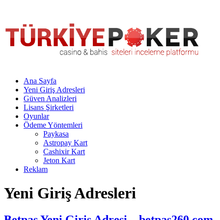
Ana Sayfa
Yeni Giriş Adresleri
Güven Analizleri
Lisans Şirketleri
Oyunlar
Ödeme Yöntemleri
Paykasa
Astropay Kart
Cashixir Kart
Jeton Kart
Reklam
Yeni Giriş Adresleri
Betpas Yeni Giriş Adresi – betpas260.com