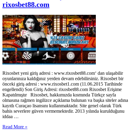
rixosbet88.com
Rixosbet yeni giriş adresi : www.rixosbet88.com‘ dan ulaşabilir
oyunlarınıza kaldığınız yerden devam edebilirsiniz. Rixosbet bir
önceki giriş adresi : www.rixosbet1.com (11.06.2015 Tarihinde
engellendi) Son Giriş Adresi: rixosbet88.com Rixosbet Erişime
Kapatılmıştır Rixosbet, hakkımızda kısmında Türkçe sayfa
olmasına rağmen ingilizce açıklama bulunan va başka siteler adına
kayıtlı Curaçao lisansını kullanmaktadır. Site genel olarak Türk
bahis severlere güven vermemektedir. 2013 yılında kurulduğunu
iddaa …
Read More »