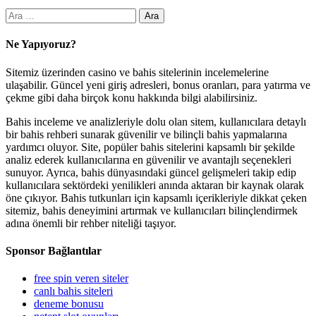
Arama:
Ne Yapıyoruz?
Sitemiz üzerinden casino ve bahis sitelerinin incelemelerine
ulaşabilir. Güncel yeni giriş adresleri, bonus oranları, para yatırma ve
çekme gibi daha birçok konu hakkında bilgi alabilirsiniz.
Bahis inceleme ve analizleriyle dolu olan sitem, kullanıcılara detaylı
bir bahis rehberi sunarak güvenilir ve bilinçli bahis yapmalarına
yardımcı oluyor. Site, popüler bahis sitelerini kapsamlı bir şekilde
analiz ederek kullanıcılarına en güvenilir ve avantajlı seçenekleri
sunuyor. Ayrıca, bahis dünyasındaki güncel gelişmeleri takip edip
kullanıcılara sektördeki yenilikleri anında aktaran bir kaynak olarak
öne çıkıyor. Bahis tutkunları için kapsamlı içerikleriyle dikkat çeken
sitemiz, bahis deneyimini artırmak ve kullanıcıları bilinçlendirmek
adına önemli bir rehber niteliği taşıyor.
Sponsor Bağlantılar
free spin veren siteler
canlı bahis siteleri
deneme bonusu