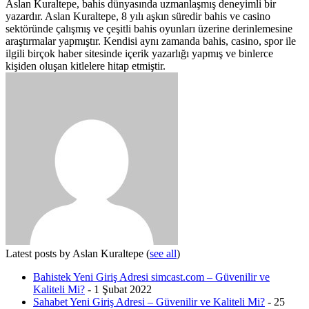
Aslan Kuraltepe, bahis dünyasında uzmanlaşmış deneyimli bir
yazardır. Aslan Kuraltepe, 8 yılı aşkın süredir bahis ve casino
sektöründe çalışmış ve çeşitli bahis oyunları üzerine derinlemesine
araştırmalar yapmıştır. Kendisi aynı zamanda bahis, casino, spor ile
ilgili birçok haber sitesinde içerik yazarlığı yapmış ve binlerce
kişiden oluşan kitlelere hitap etmiştir.
Latest posts by Aslan Kuraltepe
(
see all
)
Bahistek Yeni Giriş Adresi simcast.com – Güvenilir ve
Kaliteli Mi?
- 1 Şubat 2022
Sahabet Yeni Giriş Adresi – Güvenilir ve Kaliteli Mi?
- 25