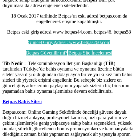
duyulmasa da adresi engelenen sitelerdendir.
18 Ocak 2017 tarihinde Betpas‘ın eski adresi betpas.com da
engellenerek erişime kapatılmıştır.
Betpas eski giriş adresi www.betpas44.com, betpas46, betpas58
Güncel Giriş Adresi: www.betpas260.com
Betpas Güvenilir mi?
Betpas Site İncelemesi
Tib Nedir
: Telekomünikasyon İletişim Başkanlığı (
TİB
)
tarafından Türkiye’de bahis oynama ve oynatma üzerine bütün
siteler yasa dışı olduğundan dolayı ayda bir ve ya iki kez tüm bahis
siteleri tib yiyerek erişimi engellenir. Bu sebeple biz sizlere en
güncel giriş adreslerinin paylaşımını yaparak sizlerin hiç bir sorun
yaşamadan bahis oynama işleminize devam edebilirsiniz.
Betpas Bahis Sitesi
Betpas.com; Online Gaming Sektöründe önceliği güvene dayalı,
doğru hizmet anlayışı, profesyonel kadrosu, hızlı para yatırım ve
çekim işlemleriyle geniş yelpazeye sahip bahis seçenekleri, yüksek
oranlar, sürekli güncellenen bonus promosyonları ve kampanyalarla
dilediğiniz zaman bahis yapmanızı sağlayacak alt yapısıyla sporun