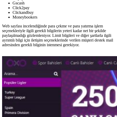
Gscash
Click2pay
Clickandbuy
Moneybookers
Web sayfası incelendiğinde para çekme ve para yatırma işlem
seçenekleriyle ilgili gerekli bilgilerin yeteri kadar net bir şekilde
paylaşılmadığı gözlemleniyor. Limit bilgileri ve diğer şartlarla ilgili
ayrıntılı bilgi için iletişim seçeneklerinde verilen müşteri destek mail
adresinden gerekli bilginin istenmesi gerekiyor.