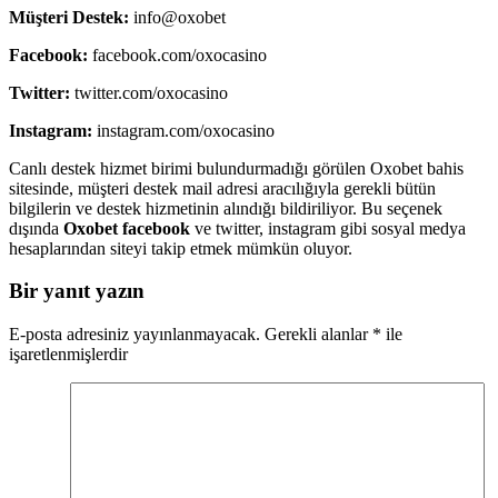
Müşteri Destek:
info@oxobet
Facebook:
facebook.com/oxocasino
Twitter:
twitter.com/oxocasino
Instagram:
instagram.com/oxocasino
Canlı destek hizmet birimi bulundurmadığı görülen Oxobet bahis
sitesinde, müşteri destek mail adresi aracılığıyla gerekli bütün
bilgilerin ve destek hizmetinin alındığı bildiriliyor. Bu seçenek
dışında
Oxobet facebook
ve twitter, instagram gibi sosyal medya
hesaplarından siteyi takip etmek mümkün oluyor.
Bir yanıt yazın
E-posta adresiniz yayınlanmayacak.
Gerekli alanlar
*
ile
işaretlenmişlerdir