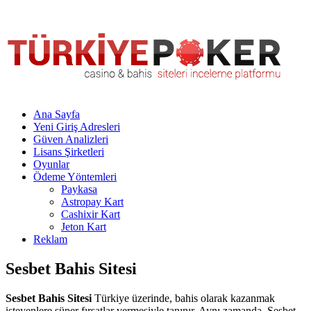
Ana Sayfa
Yeni Giriş Adresleri
Güven Analizleri
Lisans Şirketleri
Oyunlar
Ödeme Yöntemleri
Paykasa
Astropay Kart
Cashixir Kart
Jeton Kart
Reklam
Sesbet Bahis Sitesi
Sesbet Bahis Sitesi
Türkiye üzerinde, bahis olarak kazanmak
isteyenlere süper fırsatlar vermesiyle tanınır. Aynı zamanda, Sesbet