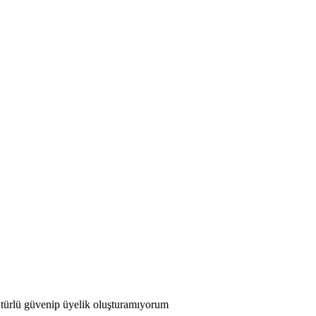
 türlü güvenip üyelik oluşturamıyorum