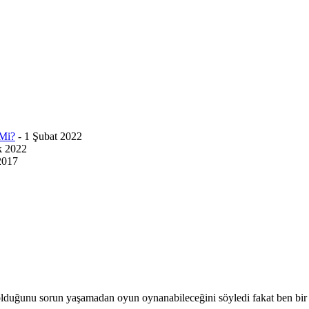
 Mi?
- 1 Şubat 2022
k 2022
2017
 olduğunu sorun yaşamadan oyun oynanabileceğini söyledi fakat ben bir