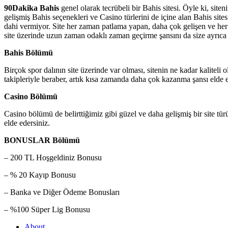
90Dakika Bahis
genel olarak tecrübeli bir Bahis sitesi. Öyle ki, sit
gelişmiş Bahis seçenekleri ve Casino türlerini de içine alan Bahis sit
dahi vermiyor. Site her zaman patlama yapan, daha çok gelişen ve her
site üzerinde uzun zaman odaklı zaman geçirme şansını da size ayrıca
Bahis Bölümü
Birçok spor dalının site üzerinde var olması, sitenin ne kadar kaliteli
takipleriyle beraber, artık kısa zamanda daha çok kazanma şansı elde 
Casino Bölümü
Casino bölümü de belirttiğimiz gibi güzel ve daha gelişmiş bir site t
elde edersiniz.
BONUSLAR Bölümü
– 200 TL Hoşgeldiniz Bonusu
– % 20 Kayıp Bonusu
– Banka ve Diğer Ödeme Bonusları
– %100 Süper Lig Bonusu
About