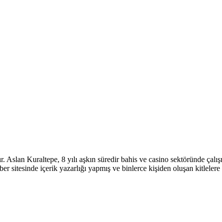
Aslan Kuraltepe, 8 yılı aşkın süredir bahis ve casino sektöründe çalışm
er sitesinde içerik yazarlığı yapmış ve binlerce kişiden oluşan kitlelere h