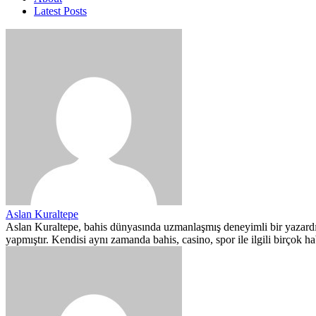
Latest Posts
Aslan Kuraltepe
Aslan Kuraltepe, bahis dünyasında uzmanlaşmış deneyimli bir yazardır. 
yapmıştır. Kendisi aynı zamanda bahis, casino, spor ile ilgili birçok hab