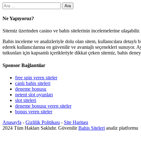
Arama:
Ne Yapıyoruz?
Sitemiz üzerinden casino ve bahis sitelerinin incelemelerine ulaşabilir
Bahis inceleme ve analizleriyle dolu olan sitem, kullanıcılara detaylı b
ederek kullanıcılarına en güvenilir ve avantajlı seçenekleri sunuyor. A
tutkunları için kapsamlı içerikleriyle dikkat çeken sitemiz, bahis deney
Sponsor Bağlantılar
free spin veren siteler
canlı bahis siteleri
deneme bonusu
netent slot oyunları
slot siteleri
deneme bonusu veren siteler
bonus veren siteler
Anasayfa
-
Gizlilik Politikası
-
Site Haritası
2024 Tüm Hakları Saklıdır. Güvenilir
Bahis Siteleri
analiz platformu