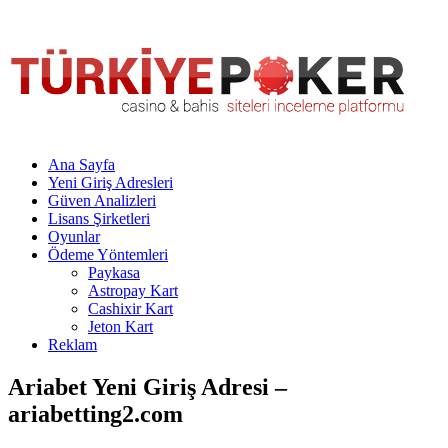
Ana Sayfa
Yeni Giriş Adresleri
Güven Analizleri
Lisans Şirketleri
Oyunlar
Ödeme Yöntemleri
Paykasa
Astropay Kart
Cashixir Kart
Jeton Kart
Reklam
Ariabet Yeni Giriş Adresi –
ariabetting2.com