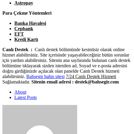
Astropay
Para Çekme Yöntemleri
Banka Havalesi
Cepbank
EFT
Kredi Kartı
Canlı Destek :
Canlı destek bölümünde kesintisiz olarak online
hizmet alabilirsiniz. Site içerisinde yaşayabileceğiniz bütün sorunlar
için yardım alabilirsiniz. Sitenin ana sayfasında bulunan canlı destek
bölümüne tıklayarak sizden istenilen ad, Soyad ve e-posta adresini
doğru girdiğinizde açılacak olan panelde Canlı Destek hizmeti
alabilirsiniz.
Bahsegir bahis sitesi
7/24 Canlı Destek Hizmeti
Sağlamaktadır.
Sitenin email adresi :
destek@bahsegir.com
About
Latest Posts