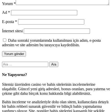
Yorum
*
Ad
*
E-posta
*
İnternet sitesi
Daha sonraki yorumlarımda kullanılması için adım, e-posta
adresim ve site adresim bu tarayıcıya kaydedilsin.
Arama:
Ne Yapıyoruz?
Sitemiz üzerinden casino ve bahis sitelerinin incelemelerine
ulaşabilir. Güncel yeni giriş adresleri, bonus oranları, para yatırma ve
çekme gibi daha birçok konu hakkında bilgi alabilirsiniz.
Bahis inceleme ve analizleriyle dolu olan sitem, kullanıcılara detaylı
bir bahis rehberi sunarak güvenilir ve bilinçli bahis yapmalarına
yardımcı oluyor. Site, popüler bahis sitelerini kapsamlı bir şekilde