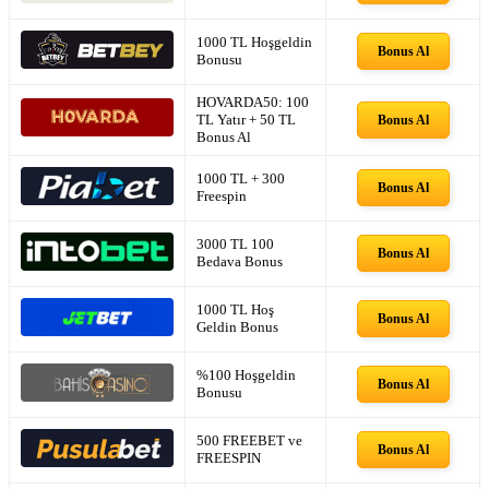
1000 TL Hoşgeldin
Bonus Al
Bonusu
HOVARDA50: 100
TL Yatır + 50 TL
Bonus Al
Bonus Al
1000 TL + 300
Bonus Al
Freespin
3000 TL 100
Bonus Al
Bedava Bonus
1000 TL Hoş
Bonus Al
Geldin Bonus
%100 Hoşgeldin
Bonus Al
Bonusu
500 FREEBET ve
Bonus Al
FREESPIN