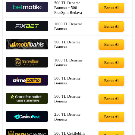
500 TL Deneme
Bonusu + 500
Bonus Al
FreeSpin Bedava
1000 TL Deneme
Bonus Al
Bonusu
500 TL Deneme
Bonus Al
Bonusu
1000 TL Deneme
Bonus Al
Bonusu
500 TL Deneme
Bonus Al
Bonusu
500 TL Deneme
Bonus Al
Bonusu
250 TL Deneme
Bonus Al
Bonusu
500 TL Çekilebilir