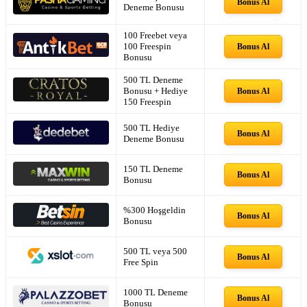
Bonus Al
Deneme Bonusu
100 Freebet veya
100 Freespin
Bonus Al
Bonusu
500 TL Deneme
Bonusu + Hediye
Bonus Al
150 Freespin
500 TL Hediye
Bonus Al
Deneme Bonusu
150 TL Deneme
Bonus Al
Bonusu
%300 Hoşgeldin
Bonus Al
Bonusu
500 TL veya 500
Bonus Al
Free Spin
1000 TL Deneme
Bonus Al
Bonusu