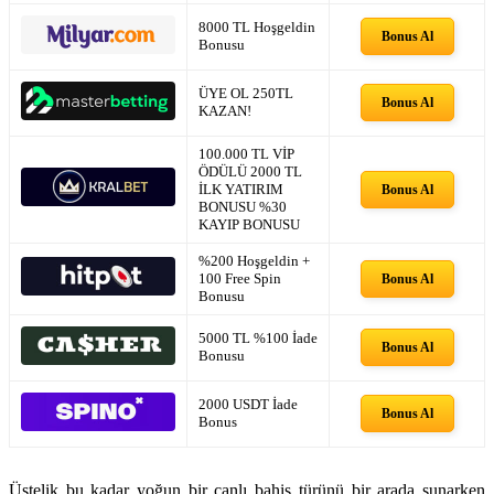
8000 TL Hoşgeldin
Bonus Al
Bonusu
ÜYE OL 250TL
Bonus Al
KAZAN!
100.000 TL VİP
ÖDÜLÜ 2000 TL
İLK YATIRIM
Bonus Al
BONUSU %30
KAYIP BONUSU
%200 Hoşgeldin +
100 Free Spin
Bonus Al
Bonusu
5000 TL %100 İade
Bonus Al
Bonusu
2000 USDT İade
Bonus Al
Bonus
Üstelik bu kadar yoğun bir canlı bahis türünü bir arada sunarken