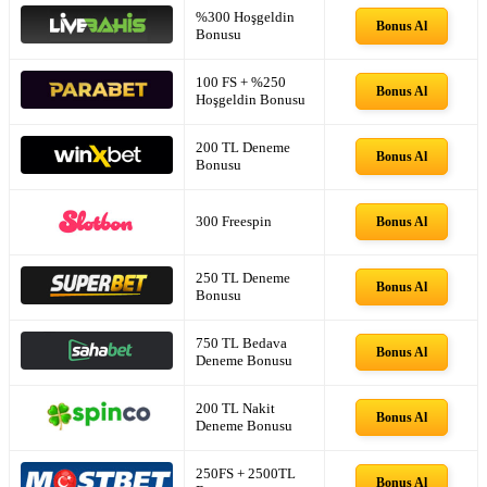
%300 Hoşgeldin
Bonus Al
Bonusu
100 FS + %250
Bonus Al
Hoşgeldin Bonusu
200 TL Deneme
Bonus Al
Bonusu
300 Freespin
Bonus Al
250 TL Deneme
Bonus Al
Bonusu
750 TL Bedava
Bonus Al
Deneme Bonusu
200 TL Nakit
Bonus Al
Deneme Bonusu
250FS + 2500TL
Bonus Al