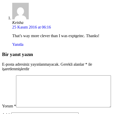
Keisha
25 Kasım 2016 at 06:16
That’s way more clever than I was exptgeinc. Thanks!
Yanıtla
Bir yanıt yazın
E-posta adresiniz yayınlanmayacak.
Gerekli alanlar
*
ile
işaretlenmişlerdir
Yorum
*