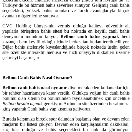
Türkiye’de bu hizmeti bahis severlere sunuyor. Gelişmiş canlı bahis
seçenekleri, yüksek bahis oranları ve farklı avantajlarıyla birçok
avantajı müşterilerine sunuyor.
GVC Holding bünyesinin vermiş olduğu kaliteyi güvenilir alt
yapılarla birleştiren bahis sitesi bu noktada en keyifli canlı bahis
deneyimini mümkün kılıyor.
Betboo canlı bahis yapmak
hem
kazançlı hem keyifli olduğu içinde herkes tarafından tercih ediliyor.
Diğer bahis siteleriyle kıyaslandığında birçok noktada üstün gelen
site özellikle interaktif menüsü ve hızlı onayıyla dikkatleri üzerine
çekmeyi başarmıştır.
Betboo Canlı Bahis Nasıl Oynanır?
Betboo canlı bahis nasıl oynanır
diye merak eden kullanıcılar için
bir rehber hazırlamaya karar verdik. Oldukça yoğun bir canlı bahis
bölümü olan sitenin bu bölümünden faydalanabilmek için öncelikle
Betboo hesabı açmak
gerekiyor. Ardından site üzerinden hesabımıza
giriş yaparak Canlı bahis yap kısmına geliyoruz.
Burada karşımıza birçok spor dalından başlamış olan ve devam eden
maçların bir listesi çıkıyor. Devam eden karşılaşmaların dakikaları,
kaç kaç olduğu ve bahis seçenekleri bu noktada görünüyor.