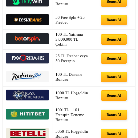
Bonus Al
Bonusu
50 Free Spin + 25
Bonus Al
Freebet
100 TL Yatırıma
3.000.000 TL
Bonus Al
Çekim
25 TL Freebet veya
Bonus Al
50 Freespin
100 TL Deneme
Bonus Al
Bonusu
1000 TL Hoşgeldin
Bonus Al
Bonusu
1001TL + 101
Freespin Deneme
Bonus Al
Bonusu
5050 TL Hoşgeldin
Bonus Al
Bonusu