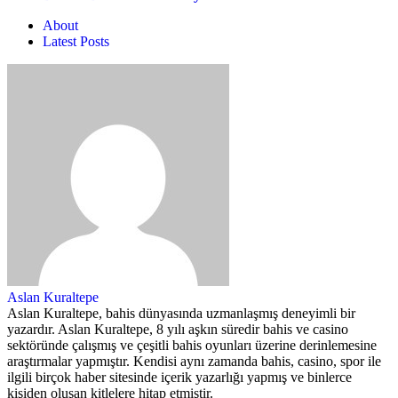
About
Latest Posts
Aslan Kuraltepe
Aslan Kuraltepe, bahis dünyasında uzmanlaşmış deneyimli bir
yazardır. Aslan Kuraltepe, 8 yılı aşkın süredir bahis ve casino
sektöründe çalışmış ve çeşitli bahis oyunları üzerine derinlemesine
araştırmalar yapmıştır. Kendisi aynı zamanda bahis, casino, spor ile
ilgili birçok haber sitesinde içerik yazarlığı yapmış ve binlerce
kişiden oluşan kitlelere hitap etmiştir.