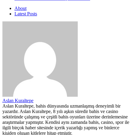
About
Latest Posts
Aslan Kuraltepe
Aslan Kuraltepe, bahis dünyasında uzmanlaşmış deneyimli bir
yazardır. Aslan Kuraltepe, 8 yılı aşkın süredir bahis ve casino
sektöründe çalışmış ve çeşitli bahis oyunları üzerine derinlemesine
araştırmalar yapmıştır. Kendisi aynı zamanda bahis, casino, spor ile
ilgili birçok haber sitesinde içerik yazarlığı yapmış ve binlerce
kişiden oluşan kitlelere hitap etmiştir.