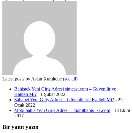
Latest posts by Aslan Kuraltepe
(
see all
)
Bahistek Yeni Giriş Adresi simcast.com – Güvenilir ve
Kaliteli Mi?
- 1 Şubat 2022
Sahabet Yeni Giriş Adresi – Güvenilir ve Kaliteli Mi?
- 25
Ocak 2022
Mobilbahis Yeni Giriş Adresi – mobilbahis171.com
- 18 Ekim
2017
Bir yanıt yazın