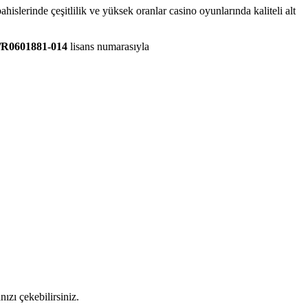
hislerinde çeşitlilik ve yüksek oranlar casino oyunlarında kaliteli alt
8/R0601881-014
lisans numarasıyla
nızı çekebilirsiniz.