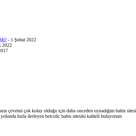
 Mi?
- 1 Şubat 2022
k 2022
2017
sların çevrimi çok kolay olduğu için daha onceden oynadığım bahis sit
 yolunda hızla ilerleyen betcolic bahis sitesini kaliteli buluyorum