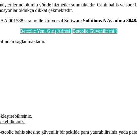
 müşterilerine olumlu yönde hizmetler sunmaktadır. Canlı bahis ve spor ba
mosyonlar oldukça dikkat çekmektedir.
n
AA 001588 sıra no ile Universal Software
Solutions N.V. adına 804
Betcolic Yeni Giriş Adresi
Betcolic Güvenilir mi ?
afından sağlanmaktadır.
eştirebilirsiniz.
kebilirsiniz.
etcolic bahis sitesine güvenilir bir şekilde para yatırabilirsiniz yada para