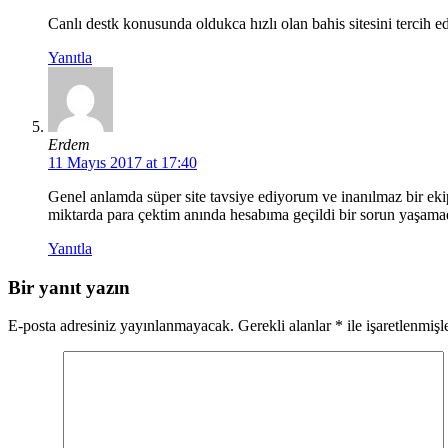
Canlı destk konusunda oldukca hızlı olan bahis sitesini tercih e
Yanıtla
Erdem
11 Mayıs 2017 at 17:40
Genel anlamda süper site tavsiye ediyorum ve inanılmaz bir ek
miktarda para çektim anında hesabıma geçildi bir sorun yaşam
Yanıtla
Bir yanıt yazın
E-posta adresiniz yayınlanmayacak.
Gerekli alanlar
*
ile işaretlenmişl