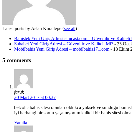
Latest posts by Aslan Kuraltepe
(
see all
)
Bahistek Yeni Giriş Adresi simcast.com – Güvenilir ve Kaliteli
Sahabet Yeni Giriş Adresi – Güvenilir ve Kaliteli Mi?
- 25 Oca
Mobilbahis Yeni Giriş Adresi – mobilbahis171.com
- 18 Ekim 
5 comments
faruk
20 Mart 2017 at 00:37
betcolic bahis sitesi oranları oldukca yüksek ve sunduğu bonu
iyi herhangi bir sorun yaşamıyorum kaliteli bir bahis sitesi olma
Yanıtla