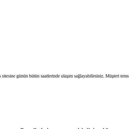
sitesine günün bütün saatlerinde ulaşım sağlayabilirsiniz. Müşteri temsil