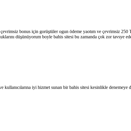
 çevrimsiz bonus için gorüştüler ogun ödeme yaotım ve çevrimsiz 250 TL
uklarını düşünüyorum boyle bahis sitesi bu zamanda çok zor tavsye ed
ullanıcılarına iyi hizmet sunan bir bahis sitesi kesinlikle denemeye 