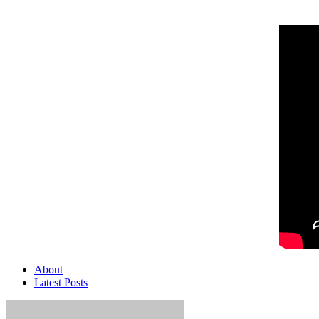
About
Latest Posts