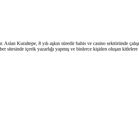
Aslan Kuraltepe, 8 yılı aşkın süredir bahis ve casino sektöründe çalışm
er sitesinde içerik yazarlığı yapmış ve binlerce kişiden oluşan kitlelere h