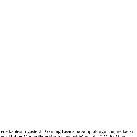
ede kalitesini gösterdi. Gaming Lisansına sahip olduğu için, ne kadar
iyor.
Betigo Güvenilir mi?
sorusuna baktığımız da, ” Malta Oyun