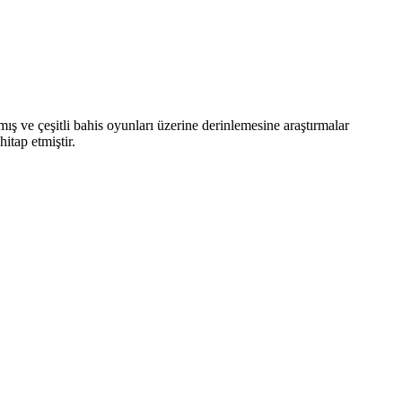
ış ve çeşitli bahis oyunları üzerine derinlemesine araştırmalar
itap etmiştir.