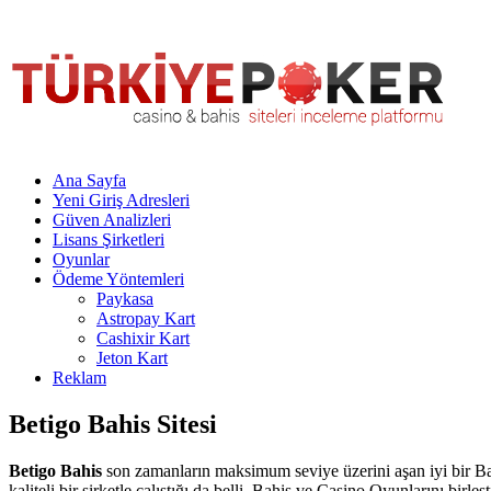
Ana Sayfa
Yeni Giriş Adresleri
Güven Analizleri
Lisans Şirketleri
Oyunlar
Ödeme Yöntemleri
Paykasa
Astropay Kart
Cashixir Kart
Jeton Kart
Reklam
Betigo Bahis Sitesi
Betigo Bahis
son zamanların maksimum seviye üzerini aşan iyi bir Bah
kaliteli bir şirketle çalıştığı da belli. Bahis ve Casino Oyunlarını bir