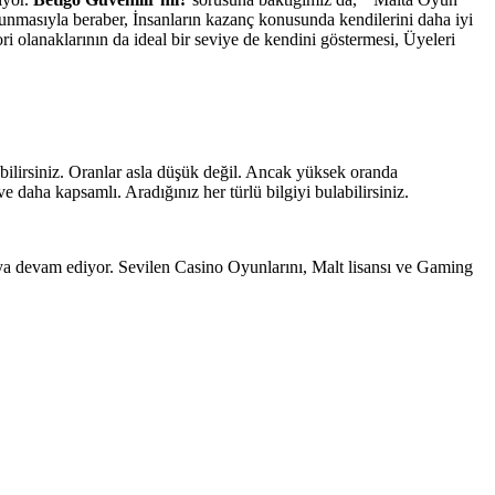
sunmasıyla beraber, İnsanların kazanç konusunda kendilerini daha iyi
i olanaklarının da ideal bir seviye de kendini göstermesi, Üyeleri
bilirsiniz. Oranlar asla düşük değil. Ancak yüksek oranda
daha kapsamlı. Aradığınız her türlü bilgiyi bulabilirsiniz.
a devam ediyor. Sevilen Casino Oyunlarını, Malt lisansı ve Gaming