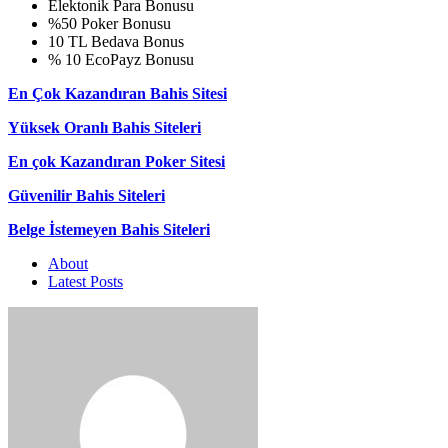
Elektonik Para Bonusu
%50 Poker Bonusu
10 TL Bedava Bonus
% 10 EcoPayz Bonusu
En Çok Kazandıran Bahis Sitesi
Yüksek Oranlı Bahis Siteleri
En çok Kazandıran Poker Sitesi
Güvenilir Bahis Siteleri
Belge İstemeyen Bahis Siteleri
About
Latest Posts