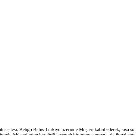
is sitesi. Betigo Bahis Türkiye üzerinde Müşteri kabul ederek, kısa sür
leştirerek, Müşterilerine her türlü kazançlı bir ortam sunmayı da ihmal etm