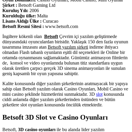
Şirket :
Betsoft Gaming Ltd
Kuruluş Yılı:
2006
Kurulduğu ülke:
Malta
Lisans Aldığı Ülke :
Curacao
Betsoft Resmi Sitesi :
www.betsoft.com
İngiltere kökenli olan
Betsoft
Çevrim içi yazılım geliştirmede
dünyasındaki oyunculardan birisidir. Yaklaşık 150 den fazla oyunun
tasarımına imzasını atan
Betsoft yazılım şirketi
indirme ihtiyacı
olmadan Flash tabanlı oyunların eşitli dil seçenekleri ile Online bir
ortamda oynanmasını sağlamaktadır. Günümüz animasyon filmlerin
de, konsol ve video oyunlarında bulunan titiz standartlara uygun
olarak üretilen çarpıcı gerçek 3D sinema animasyonları ile sunulan
geniş kapsamlı bir oyun yapısına sahiptir.
Kalite konusunda diğer yazılım şirketlerinin aratmayacak bir yapıya
sahip olan Betsoft yazılım olarak Casino Oyunları, Mobil Casino ve
mini casino şeklinde hizmetlerini sunmaktadır. 3D
slot
konusunda
ciddi anlamda diğer yazılım şirketlerinden üstünden ve bütün
şirketlere slot oyunları konusunda öncülük etmektedir.
Betsoft 3D Slot ve Casino Oyunları
Betsoft,
3D casino oyunları
ile bu alanda lider yazılım