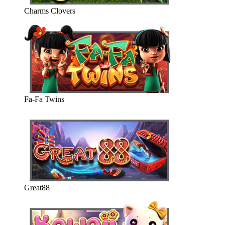
Charms Clovers
Fa-Fa Twins
Great88