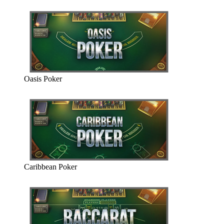
Oasis Poker
Caribbean Poker