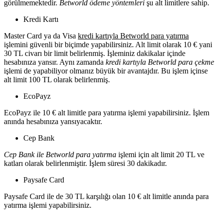
görülmemektedir.
Betworld ödeme yöntemleri
şu alt limitlere sahip.
Kredi Kartı
Master Card ya da Visa
kredi kartıyla Betworld para yatırma
işlemini güvenli bir biçimde yapabilirsiniz. Alt limit olarak 10 € yani
30 TL civarı bir limit belirlenmiş. İşleminiz dakikalar içinde
hesabınıza yansır. Aynı zamanda
kredi kartıyla Betworld para çekme
işlemi de yapabiliyor olmanız büyük bir avantajdır. Bu işlem içinse
alt limit 100 TL olarak belirlenmiş.
EcoPayz
EcoPayz ile 10 € alt limitle para yatırma işlemi yapabilirsiniz. İşlem
anında hesabınıza yansıyacaktır.
Cep Bank
Cep Bank ile Betworld para yatırma
işlemi için alt limit 20 TL ve
katları olarak belirlenmiştir. İşlem süresi 30 dakikadır.
Paysafe Card
Paysafe Card ile de 30 TL karşılığı olan 10 € alt limitle anında para
yatırma işlemi yapabilirsiniz.