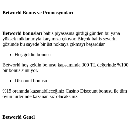
Betworld Bonus ve Promosyonları
Betworld bonusları
bahis piyasasına girdiği günden bu yana
yüksek miktarlarıyla karşımıza çıkıyor. Birçok bahis severin
gözünde bu sayede bir üst noktaya çıkmayı başardılar.
Hoş geldin bonusu
Betworld hoş geldin bonusu
kapsamında 300 TL değerinde %100
bir bonus sunuyor.
Discount bonusu
%15 oranında kazanabileceğiniz Casino Discount bonusu ile tüm
oyun türlerinde kazanan siz olacaksınız.
Betworld Genel