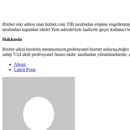
Bixbet eski adresi olan bixbet.com TİB tarafından erişime engellenmiş
tarafından kapatılan siteler Yeni adresleriyle faaliyete geçer kullanıcı
Hakkında
Bixbet ailesi üyelerin memnuniyeti,profesyonel hizmet anlayışı,doğru 
sahip 7/24 aktif profesyonel finans ekibi tarafından yürütülmektedi
About
Latest Posts