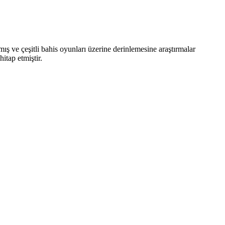
ış ve çeşitli bahis oyunları üzerine derinlemesine araştırmalar
itap etmiştir.