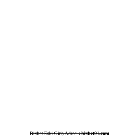
Bixbet Eski Giriş Adresi :
bixbet91.com