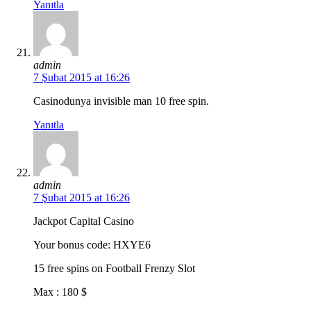
Yanıtla
admin
7 Şubat 2015 at 16:26
Casinodunya invisible man 10 free spin.
Yanıtla
admin
7 Şubat 2015 at 16:26
Jackpot Capital Casino
Your bonus code: HXYE6
15 free spins on Football Frenzy Slot
Max : 180 $