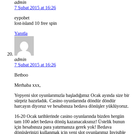
admin
7 Şubat 2015 at 16:26
eypobet
lost-island 10 free spin
Yanıtla
admin
7 Şubat 2015 at 16:26
Betboo
Merhaba xxx,
Yepyeni slot oyunlarımızla başladığımız Ocak ayında size bir
sürpriz hazırladık. Casino oyunlarında döndür döndür
harcayın diyoruz ve hesabınıza bedava dönüşler yüklüyoruz.
16-20 Ocak tarihlerinde casino oyunlarında bizden hergün
tam 100 adet bedava dönüş kazanacaksınız! Üstelik bunun
için hesabınıza para yatırmanıza gerek yok! Bedava
dönüşlerinizi kullanmak için yeni slot oyunlarımız Invisible