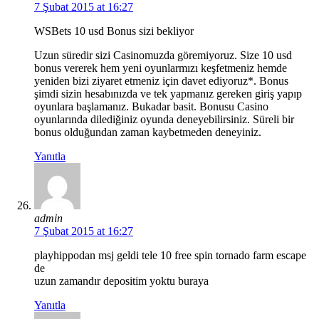
7 Şubat 2015 at 16:27
WSBets 10 usd Bonus sizi bekliyor
Uzun süredir sizi Casinomuzda göremiyoruz. Size 10 usd
bonus vererek hem yeni oyunlarmızı keşfetmeniz hemde
yeniden bizi ziyaret etmeniz için davet ediyoruz*. Bonus
şimdi sizin hesabınızda ve tek yapmanız gereken giriş yapıp
oyunlara başlamanız. Bukadar basit. Bonusu Casino
oyunlarında dilediğiniz oyunda deneyebilirsiniz. Süreli bir
bonus olduğundan zaman kaybetmeden deneyiniz.
Yanıtla
admin
7 Şubat 2015 at 16:27
playhippodan msj geldi tele 10 free spin tornado farm escape
de
uzun zamandır depositim yoktu buraya
Yanıtla