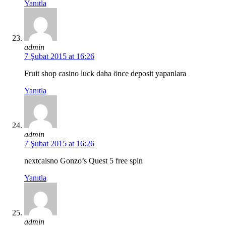
Yanıtla
admin
7 Şubat 2015 at 16:26
Fruit shop casino luck daha önce deposit yapanlara
Yanıtla
admin
7 Şubat 2015 at 16:26
nextcaisno Gonzo’s Quest 5 free spin
Yanıtla
admin