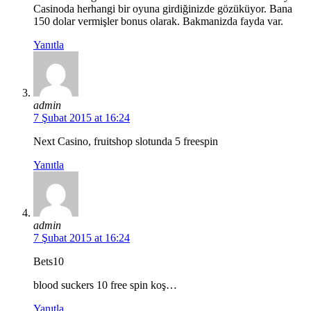
Casinoda herhangi bir oyuna girdiğinizde gözüküyor. Bana
150 dolar vermişler bonus olarak. Bakmanizda fayda var.
Yanıtla
admin
7 Şubat 2015 at 16:24
Next Casino, fruitshop slotunda 5 freespin
Yanıtla
admin
7 Şubat 2015 at 16:24
Bets10
blood suckers 10 free spin koş…
Yanıtla