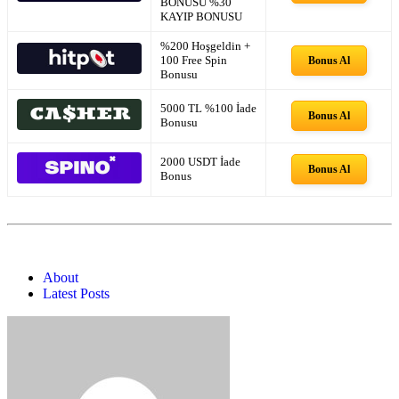
BONUSU %30
KAYIP BONUSU
%200 Hoşgeldin +
100 Free Spin
Bonus Al
Bonusu
5000 TL %100 İade
Bonus Al
Bonusu
2000 USDT İade
Bonus Al
Bonus
About
Latest Posts