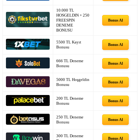
10.000 TL
HOSGELDIN + 250
FREESPIN
Bonus Al
DENEME
BONUSU
5500 TL Kayıt
Bonus Al
Bonusu
666 TL Deneme
Bonus Al
Bonusu
5000 TL Hoşgeldin
Bonus Al
Bonusu
200 TL Deneme
Bonus Al
Bonusu
250 TL Deneme
Bonus Al
Bonusu
300 TL Deneme
Bonus Al