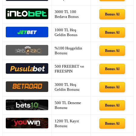
3000 TL 100
Bonus Al
Bedava Bonus
1000 TL Hoş
Bonus Al
Geldin Bonus
%100 Hoşgeldin
Bonus Al
Bonusu
500 FREEBET ve
Bonus Al
FREESPIN
3000 TL Hoş
Bonus Al
Geldin Bonusu
500 TL Deneme
Bonus Al
Bonusu
1200 TL Kayıt
Bonus Al
Bonusu