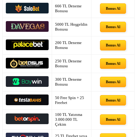
666 TL Deneme
Bonus Al
Bonusu
5000 TL Hoşgeldin
Bonus Al
Bonusu
200 TL Deneme
Bonus Al
Bonusu
250 TL Deneme
Bonus Al
Bonusu
300 TL Deneme
Bonus Al
Bonusu
50 Free Spin + 25
Bonus Al
Freebet
100 TL Yatırıma
3.000.000 TL
Bonus Al
Çekim
25 TL Freebet veya