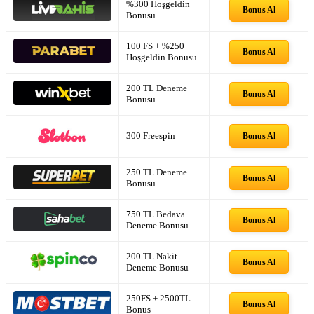
%300 Hoşgeldin
Bonus Al
Bonusu
100 FS + %250
Bonus Al
Hoşgeldin Bonusu
200 TL Deneme
Bonus Al
Bonusu
300 Freespin
Bonus Al
250 TL Deneme
Bonus Al
Bonusu
750 TL Bedava
Bonus Al
Deneme Bonusu
200 TL Nakit
Bonus Al
Deneme Bonusu
250FS + 2500TL
Bonus Al
Bonus