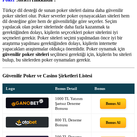
Türkçe dil desteği de sunan poker siteleri daima daha güvenilir
poker siteleri olur. Poker severler poker oynayacakları siteleri hem
dil desteğine göre hem de güvenilirliğe göre seçerler. Seçim
yapılacak olan poker sitelerinde daha fazla kazanmak ta
gerektiğinden dolayı, kişilerin seçecekleri poker sitelerini iyi
seçmeleri gerekir. Poker siteleri seçimi yapılmadan önce iyi bir
araştırma yapılması gerektiğinden dolayı, kişilerin internette
yapacakları araştırmalar oldukça önemlidir. Poker oynamak için
güvenilir poker siteleri
seçilmesi gerektiği için, kişilerin bu siteleri
bulup, bu sitelerden poker oynamaları gerekir.
Güvenilir Poker ve Casino Şirketleri Listesi
Logo
Bonus Detail
Bonus
1000 TL Yatırım
Şartsız Deneme
Bonus Al
Bonusu
800 TL Deneme
Bonus Al
Bonusu
500 TL Deneme