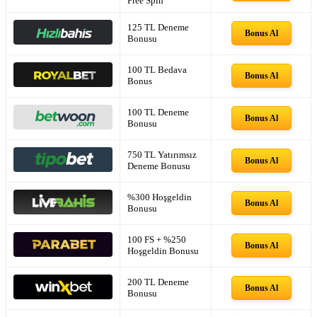
Free Spin
125 TL Deneme
Bonus Al
Bonusu
100 TL Bedava
Bonus Al
Bonus
100 TL Deneme
Bonus Al
Bonusu
750 TL Yatırımsız
Bonus Al
Deneme Bonusu
%300 Hoşgeldin
Bonus Al
Bonusu
100 FS + %250
Bonus Al
Hoşgeldin Bonusu
200 TL Deneme
Bonus Al
Bonusu