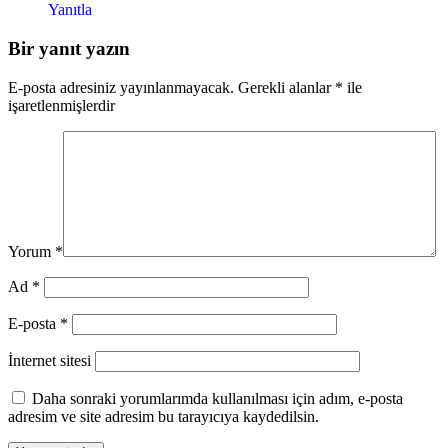
Yanıtla
Bir yanıt yazın
E-posta adresiniz yayınlanmayacak.
Gerekli alanlar
*
ile
işaretlenmişlerdir
Yorum
*
Ad
*
E-posta
*
İnternet sitesi
Daha sonraki yorumlarımda kullanılması için adım, e-posta
adresim ve site adresim bu tarayıcıya kaydedilsin.