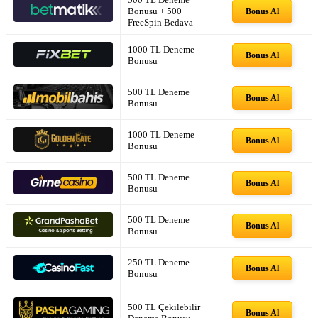
Bonusu + 500
Bonus Al
FreeSpin Bedava
1000 TL Deneme
Bonus Al
Bonusu
500 TL Deneme
Bonus Al
Bonusu
1000 TL Deneme
Bonus Al
Bonusu
500 TL Deneme
Bonus Al
Bonusu
500 TL Deneme
Bonus Al
Bonusu
250 TL Deneme
Bonus Al
Bonusu
500 TL Çekilebilir
Bonus Al