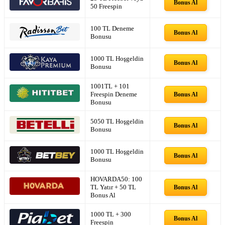
Bonus Al
50 Freespin
100 TL Deneme
Bonus Al
Bonusu
1000 TL Hoşgeldin
Bonus Al
Bonusu
1001TL + 101
Freespin Deneme
Bonus Al
Bonusu
5050 TL Hoşgeldin
Bonus Al
Bonusu
1000 TL Hoşgeldin
Bonus Al
Bonusu
HOVARDA50: 100
TL Yatır + 50 TL
Bonus Al
Bonus Al
1000 TL + 300
Bonus Al
Freespin