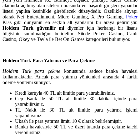
alanında açılmış olan sitelerin arasında en başarılı girişleri yapanlar
listesi yapılsa kesinlikle girebilecek düzeydedir. Özellikle altyapı
olarak Net Entertainment, Micro Gaming, X Pro Gaming,
Poker
Klas gibi dünyanın en seçkin alt yapılarını bir araya getirmiştir.
Holdem Turk güvenilir mi
diyenler için herhangi bir lisans
bilgisinin sunulmadığını belirtelim. Sitede Poker, Casino, Canlı
Casino, Okey ve Tavla ile Bet On Games kategorileri bulunuyor.
Holdem Turk Para Yatırma ve Para Çekme
Holdem Turk para çekme
konusunda sadece banka havalesi
kullanmaktadır. Ancak para yatırma yöntemleri arasında 4 farklı
ödeme yöntemi sunuyor.
Kredi kartıyla 40 TL alt limitle para yatırabilirsiniz.
Cep Bank ile 50 TL alt limitle 30 dakika içinde para
yatırabilirsiniz.
TL Nakit ile 30 TL alt limitle para yatırma işlemi
yapabilirsiniz.
Ukash ile para yatırma limiti 10 € olarak belirlenmiştir.
Banka havalesiyle 50 TL ve üzeri tutarda para çekme talebi
verebilirsiniz.