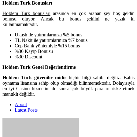
Holdem Turk Bonusları
Holdem Turk bonusları
arasında en çok aranan şey hoş geldin
bonusu oluyor. Ancak bu bonus şeklini ne yazık ki
kullanmamaktadır.
Ukash ile yatırımlarınıza %5 bonus
TL Nakit ile yatırımlarınıza %7 bonus
Cep Bank yöntemiyle %15 bonus
%30 Kayıp Bonusu
%30 Discount
Holdem Turk Genel Değerlendirme
Holdem Turk güvenilir midir
hiçbir bilgi sahibi değiliz. Bahis
oynatma lisansına sahip olup olmadığı bilinmemektedir. Dolayısıyla
en iyi Casino hizmetini de sunsa çok büyük paraları riske etmek
mantıklı değildir.
About
Latest Posts