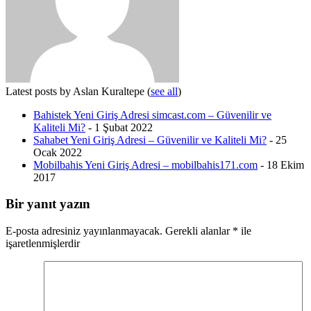
Latest posts by Aslan Kuraltepe
(
see all
)
Bahistek Yeni Giriş Adresi simcast.com – Güvenilir ve
Kaliteli Mi?
- 1 Şubat 2022
Sahabet Yeni Giriş Adresi – Güvenilir ve Kaliteli Mi?
- 25
Ocak 2022
Mobilbahis Yeni Giriş Adresi – mobilbahis171.com
- 18 Ekim
2017
Bir yanıt yazın
E-posta adresiniz yayınlanmayacak.
Gerekli alanlar
*
ile
işaretlenmişlerdir