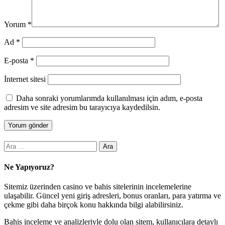
Yorum
*
Ad
*
E-posta
*
İnternet sitesi
Daha sonraki yorumlarımda kullanılması için adım, e-posta
adresim ve site adresim bu tarayıcıya kaydedilsin.
Arama:
Ne Yapıyoruz?
Sitemiz üzerinden casino ve bahis sitelerinin incelemelerine
ulaşabilir. Güncel yeni giriş adresleri, bonus oranları, para yatırma ve
çekme gibi daha birçok konu hakkında bilgi alabilirsiniz.
Bahis inceleme ve analizleriyle dolu olan sitem, kullanıcılara detaylı