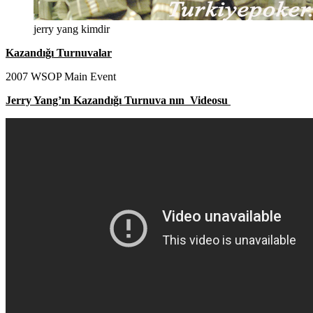
jerry yang kimdir
Kazandığı Turnuvalar
2007 WSOP Main Event
Jerry Yang’ın Kazandığı Turnuva nın Videosu