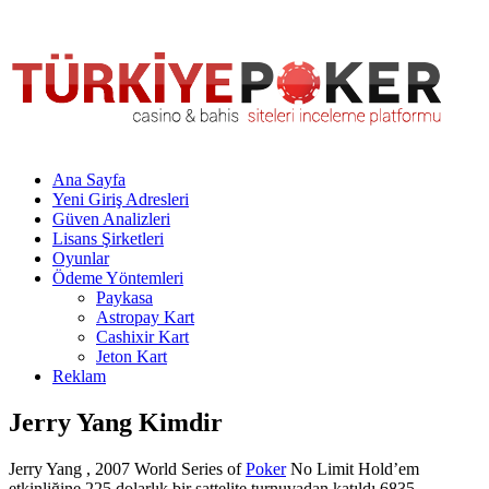
Ana Sayfa
Yeni Giriş Adresleri
Güven Analizleri
Lisans Şirketleri
Oyunlar
Ödeme Yöntemleri
Paykasa
Astropay Kart
Cashixir Kart
Jeton Kart
Reklam
Jerry Yang Kimdir
Jerry Yang , 2007 World Series of
Poker
No Limit Hold’em
etkinliğine 225 dolarlık bir sattelite turnuvadan katıldı.6835