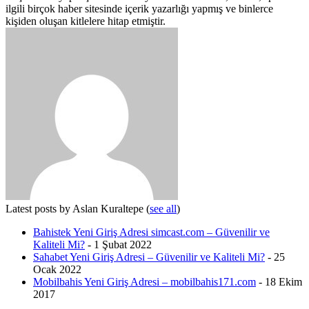
ilgili birçok haber sitesinde içerik yazarlığı yapmış ve binlerce
kişiden oluşan kitlelere hitap etmiştir.
Latest posts by Aslan Kuraltepe
(
see all
)
Bahistek Yeni Giriş Adresi simcast.com – Güvenilir ve
Kaliteli Mi?
- 1 Şubat 2022
Sahabet Yeni Giriş Adresi – Güvenilir ve Kaliteli Mi?
- 25
Ocak 2022
Mobilbahis Yeni Giriş Adresi – mobilbahis171.com
- 18 Ekim
2017