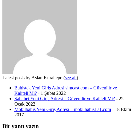
Latest posts by Aslan Kuraltepe
(
see all
)
Bahistek Yeni Giriş Adresi simcast.com – Güvenilir ve
Kaliteli Mi?
- 1 Şubat 2022
Sahabet Yeni Giriş Adresi – Güvenilir ve Kaliteli Mi?
- 25
Ocak 2022
Mobilbahis Yeni Giriş Adresi – mobilbahis171.com
- 18 Ekim
2017
Bir yanıt yazın