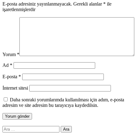
E-posta adresiniz yayınlanmayacak.
Gerekli alanlar
*
ile
işaretlenmişlerdir
Yorum
*
Ad
*
E-posta
*
İnternet sitesi
Daha sonraki yorumlarımda kullanılması için adım, e-posta
adresim ve site adresim bu tarayıcıya kaydedilsin.
Arama: