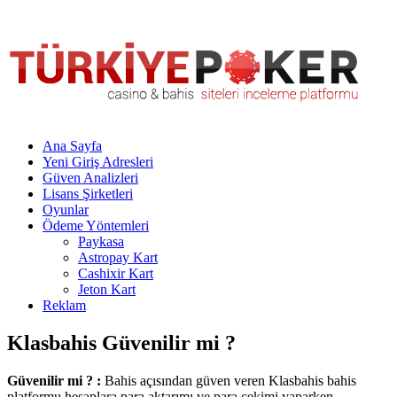
Ana Sayfa
Yeni Giriş Adresleri
Güven Analizleri
Lisans Şirketleri
Oyunlar
Ödeme Yöntemleri
Paykasa
Astropay Kart
Cashixir Kart
Jeton Kart
Reklam
Klasbahis Güvenilir mi ?
Güvenilir mi ? :
Bahis açısından güven veren Klasbahis bahis
platformu hesaplara para aktarımı ve para çekimi yaparken