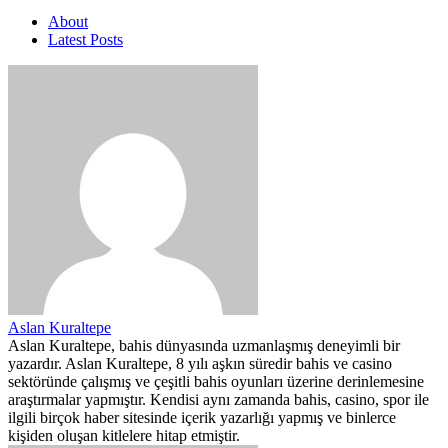
About
Latest Posts
Aslan Kuraltepe
Aslan Kuraltepe, bahis dünyasında uzmanlaşmış deneyimli bir
yazardır. Aslan Kuraltepe, 8 yılı aşkın süredir bahis ve casino
sektöründe çalışmış ve çeşitli bahis oyunları üzerine derinlemesine
araştırmalar yapmıştır. Kendisi aynı zamanda bahis, casino, spor ile
ilgili birçok haber sitesinde içerik yazarlığı yapmış ve binlerce
kişiden oluşan kitlelere hitap etmiştir.