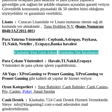
güvenliğin çok sağlam bir şekilde oluşması açısından garanti veriyor.
Güvenilirlik konusunda piyasadaki ilk 50 siteden birisi olduğunu
söyleyebiliriz ve garantisini verebiliriz.
Lisans :
Curacao Lisanslıdır ve Lisans numarası sitenin sağ alt
kısmında yer almaktadır ,
Tuna Holding N.V.
(lisans Numarası
8048/JAZ2011-001)
Para Yatırma Yöntemleri : Cepbank,Astropay, Paykasa,
TLNakit, Neteller , Ecopayz,Banka havalesi
Klasbahis Yeni Giriş Adresi
Klasbahis Site İncelemesi
Para Çekme Yöntemleri : Havale,TLNakit,Ecopayz
Yöntemleri ile para çekme işlemi yapabilirsiniz.
Alt Yapı : XProGaming ve Pronet Gaming, XProGaming ve
Pronet Gaming
gibi kaliteli alt yapılar ile hizmet veriyor.
Oyun Kategorileri :
Spor Bahisleri, Canlı Bahisler, Canlı Casino-
Pro, Casino ,
Poker
,Sanal Sporlar
Canlı Destek :
Klasbahis 7/24 Canlı Destek Hizmeti Vermektedir.
Siteye
info@klasgaming1.com
e-mail adresinden mail
gönderebilirsiniz.