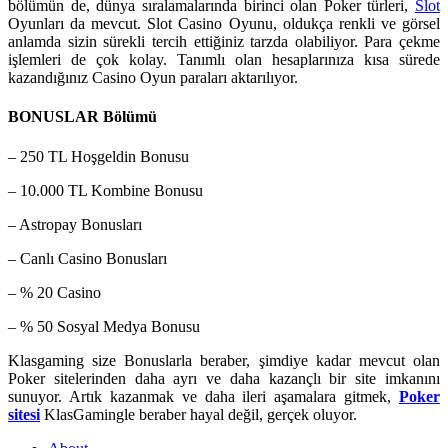
bölümün de, dünya sıralamalarında birinci olan Poker türleri,
Slot
Oyunları da mevcut. Slot Casino Oyunu, oldukça renkli ve görsel
anlamda sizin sürekli tercih ettiğiniz tarzda olabiliyor. Para çekme
işlemleri de çok kolay. Tanımlı olan hesaplarınıza kısa sürede
kazandığınız Casino Oyun paraları aktarılıyor.
BONUSLAR Bölümü
– 250 TL Hoşgeldin Bonusu
– 10.000 TL Kombine Bonusu
– Astropay Bonusları
– Canlı Casino Bonusları
– % 20 Casino
– % 50 Sosyal Medya Bonusu
Klasgaming size Bonuslarla beraber, şimdiye kadar mevcut olan
Poker sitelerinden daha ayrı ve daha kazançlı bir site imkanını
sunuyor. Artık kazanmak ve daha ileri aşamalara gitmek,
Poker
sitesi
KlasGamingle beraber hayal değil, gerçek oluyor.