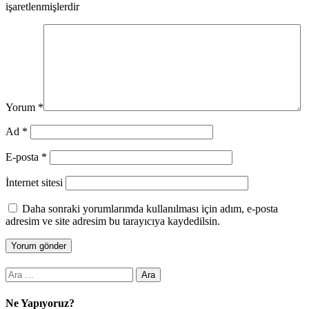
işaretlenmişlerdir
Yorum
*
Ad
*
E-posta
*
İnternet sitesi
Daha sonraki yorumlarımda kullanılması için adım, e-posta
adresim ve site adresim bu tarayıcıya kaydedilsin.
Arama:
Ne Yapıyoruz?