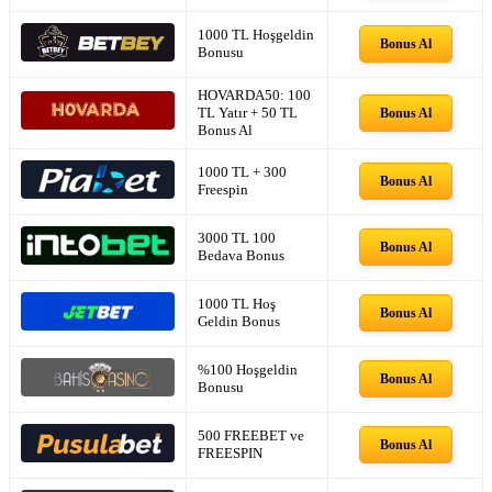
1000 TL Hoşgeldin
Bonus Al
Bonusu
HOVARDA50: 100
TL Yatır + 50 TL
Bonus Al
Bonus Al
1000 TL + 300
Bonus Al
Freespin
3000 TL 100
Bonus Al
Bedava Bonus
1000 TL Hoş
Bonus Al
Geldin Bonus
%100 Hoşgeldin
Bonus Al
Bonusu
500 FREEBET ve
Bonus Al
FREESPIN