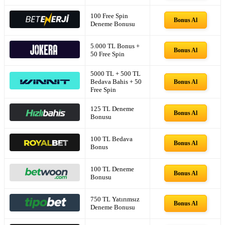
100 Free Spin
Bonus Al
Deneme Bonusu
5.000 TL Bonus +
Bonus Al
50 Free Spin
5000 TL + 500 TL
Bedava Bahis + 50
Bonus Al
Free Spin
125 TL Deneme
Bonus Al
Bonusu
100 TL Bedava
Bonus Al
Bonus
100 TL Deneme
Bonus Al
Bonusu
750 TL Yatırımsız
Bonus Al
Deneme Bonusu