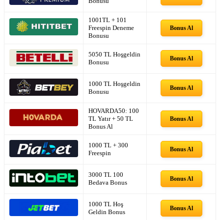
Bonusu
1001TL + 101
Freespin Deneme
Bonus Al
Bonusu
5050 TL Hoşgeldin
Bonus Al
Bonusu
1000 TL Hoşgeldin
Bonus Al
Bonusu
HOVARDA50: 100
TL Yatır + 50 TL
Bonus Al
Bonus Al
1000 TL + 300
Bonus Al
Freespin
3000 TL 100
Bonus Al
Bedava Bonus
1000 TL Hoş
Bonus Al
Geldin Bonus