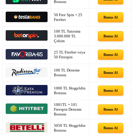
Bonusu
50 Free Spin + 25
Bonus Al
Freebet
100 TL Yatırıma
3.000.000 TL
Bonus Al
Çekim
25 TL Freebet veya
Bonus Al
50 Freespin
100 TL Deneme
Bonus Al
Bonusu
1000 TL Hoşgeldin
Bonus Al
Bonusu
1001TL + 101
Freespin Deneme
Bonus Al
Bonusu
5050 TL Hoşgeldin
Bonus Al
Bonusu