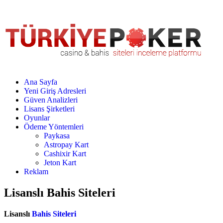
Ana Sayfa
Yeni Giriş Adresleri
Güven Analizleri
Lisans Şirketleri
Oyunlar
Ödeme Yöntemleri
Paykasa
Astropay Kart
Cashixir Kart
Jeton Kart
Reklam
Lisanslı Bahis Siteleri
Lisanslı
Bahis Siteleri