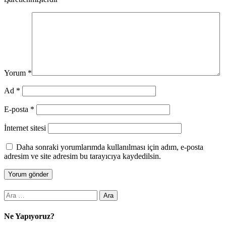
Yorum
*
Ad
*
E-posta
*
İnternet sitesi
Daha sonraki yorumlarımda kullanılması için adım, e-posta
adresim ve site adresim bu tarayıcıya kaydedilsin.
Arama:
Ne Yapıyoruz?