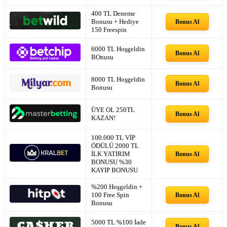
400 TL Deneme
Bonusu + Hediye
Bonus Al
150 Freespin
6000 TL Hoşgeldin
Bonus Al
BOnusu
8000 TL Hoşgeldin
Bonus Al
Bonusu
ÜYE OL 250TL
Bonus Al
KAZAN!
100.000 TL VİP
ÖDÜLÜ 2000 TL
İLK YATIRIM
Bonus Al
BONUSU %30
KAYIP BONUSU
%200 Hoşgeldin +
100 Free Spin
Bonus Al
Bonusu
5000 TL %100 İade
Bonus Al