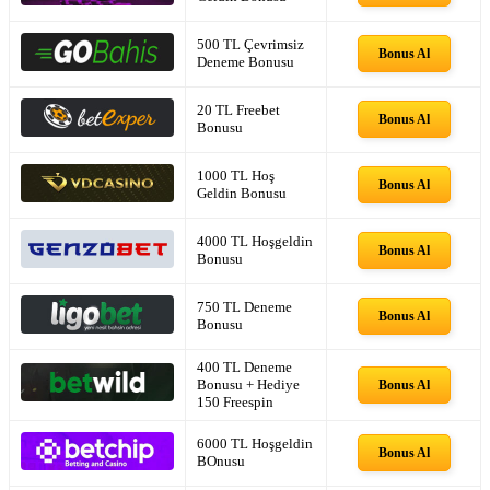
500 TL Çevrimsiz
Bonus Al
Deneme Bonusu
20 TL Freebet
Bonus Al
Bonusu
1000 TL Hoş
Bonus Al
Geldin Bonusu
4000 TL Hoşgeldin
Bonus Al
Bonusu
750 TL Deneme
Bonus Al
Bonusu
400 TL Deneme
Bonusu + Hediye
Bonus Al
150 Freespin
6000 TL Hoşgeldin
Bonus Al
BOnusu