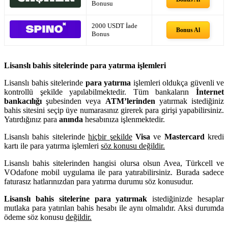
Bonusu
2000 USDT İade
Bonus Al
Bonus
Lisanslı bahis sitelerinde para yatırma işlemleri
Lisanslı bahis sitelerinde
para yatırma
işlemleri oldukça güvenli ve
kontrollü şekilde yapılabilmektedir. Tüm bankaların
İnternet
bankacılığı
şubesinden veya
ATM’lerinden
yatırmak istediğiniz
bahis sitesini seçip üye numarasınız girerek para girişi yapabilirsiniz.
Yatırdığınız para
anında
hesabınıza işlenmektedir.
Lisanslı bahis sitelerinde
hiçbir şekilde
Visa
ve
Mastercard
kredi
kartı ile para yatırma işlemleri
söz konusu değildir.
Lisanslı bahis sitelerinden hangisi olursa olsun Avea, Türkcell ve
VOdafone mobil uygulama ile para yatırabilirsiniz. Burada sadece
faturasız hatlarınızdan para yatırma durumu söz konusudur.
Lisanslı bahis sitelerine para yatırmak
istediğinizde hesaplar
mutlaka para yatırılan bahis hesabı ile aynı olmalıdır. Aksi durumda
ödeme söz konusu
değildir.