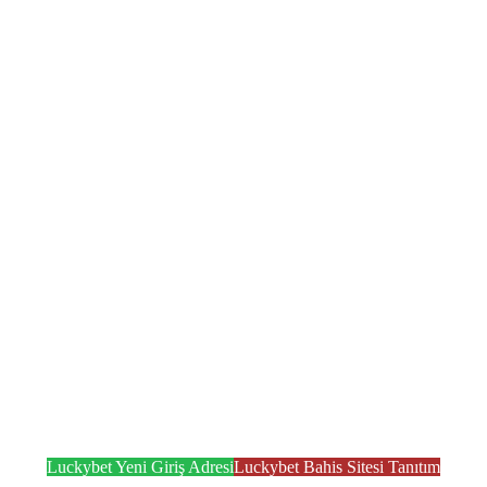
Luckybet Yeni Giriş Adresi
Luckybet Bahis Sitesi Tanıtım