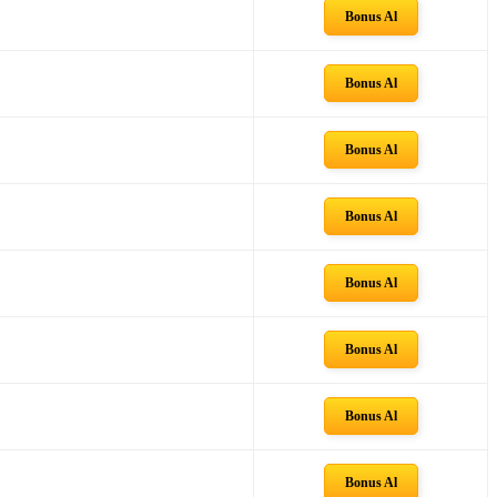
Bonus Al
Bonus Al
Bonus Al
Bonus Al
Bonus Al
Bonus Al
Bonus Al
Bonus Al