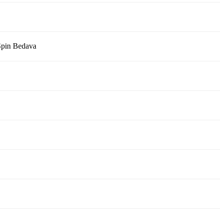
pin Bedava