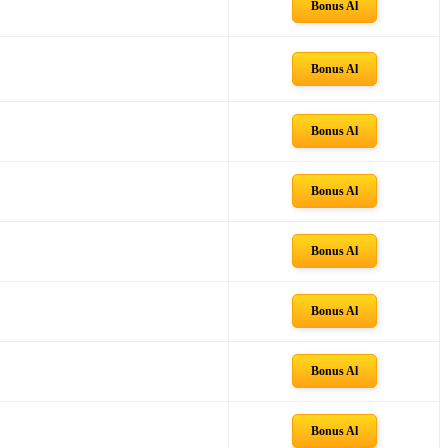
Bonus Al
Bonus Al
Bonus Al
Bonus Al
Bonus Al
Bonus Al
Bonus Al
Bonus Al