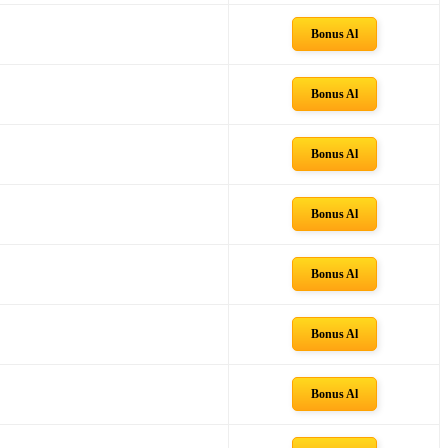
Bonus Al
Bonus Al
Bonus Al
Bonus Al
Bonus Al
Bonus Al
Bonus Al