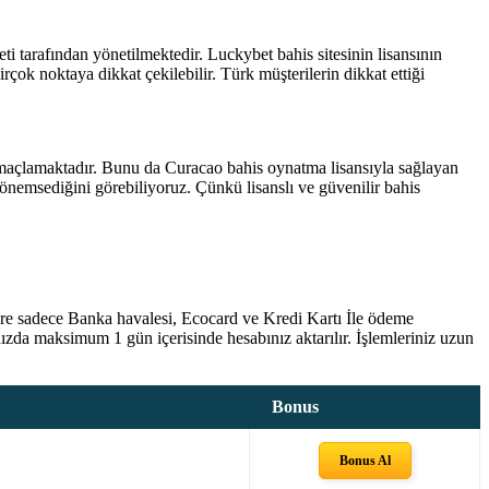
i tarafından yönetilmektedir. Luckybet bahis sitesinin lisansının
ok noktaya dikkat çekilebilir. Türk müşterilerin dikkat ettiği
maçlamaktadır. Bunu da Curacao bahis oynatma lisansıyla sağlayan
önemsediğini görebiliyoruz. Çünkü lisanslı ve güvenilir bahis
göre sadece Banka havalesi, Ecocard ve Kredi Kartı İle ödeme
rınızda maksimum 1 gün içerisinde hesabınız aktarılır. İşlemleriniz uzun
Bonus
Bonus Al