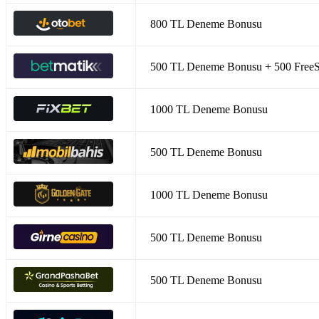
800 TL Deneme Bonusu
500 TL Deneme Bonusu + 500 FreeS
1000 TL Deneme Bonusu
500 TL Deneme Bonusu
1000 TL Deneme Bonusu
500 TL Deneme Bonusu
500 TL Deneme Bonusu