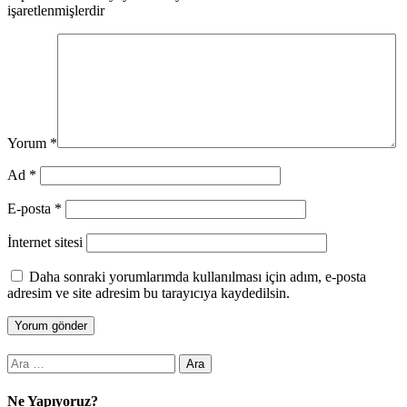
işaretlenmişlerdir
Yorum
*
Ad
*
E-posta
*
İnternet sitesi
Daha sonraki yorumlarımda kullanılması için adım, e-posta
adresim ve site adresim bu tarayıcıya kaydedilsin.
Arama:
Ne Yapıyoruz?