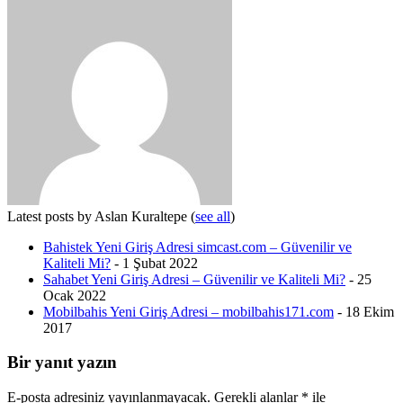
Latest posts by Aslan Kuraltepe
(
see all
)
Bahistek Yeni Giriş Adresi simcast.com – Güvenilir ve
Kaliteli Mi?
- 1 Şubat 2022
Sahabet Yeni Giriş Adresi – Güvenilir ve Kaliteli Mi?
- 25
Ocak 2022
Mobilbahis Yeni Giriş Adresi – mobilbahis171.com
- 18 Ekim
2017
Bir yanıt yazın
E-posta adresiniz yayınlanmayacak.
Gerekli alanlar
*
ile