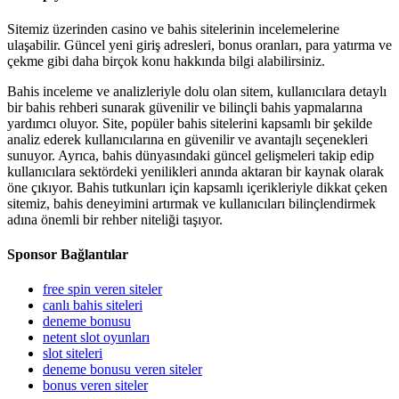
Sitemiz üzerinden casino ve bahis sitelerinin incelemelerine
ulaşabilir. Güncel yeni giriş adresleri, bonus oranları, para yatırma ve
çekme gibi daha birçok konu hakkında bilgi alabilirsiniz.
Bahis inceleme ve analizleriyle dolu olan sitem, kullanıcılara detaylı
bir bahis rehberi sunarak güvenilir ve bilinçli bahis yapmalarına
yardımcı oluyor. Site, popüler bahis sitelerini kapsamlı bir şekilde
analiz ederek kullanıcılarına en güvenilir ve avantajlı seçenekleri
sunuyor. Ayrıca, bahis dünyasındaki güncel gelişmeleri takip edip
kullanıcılara sektördeki yenilikleri anında aktaran bir kaynak olarak
öne çıkıyor. Bahis tutkunları için kapsamlı içerikleriyle dikkat çeken
sitemiz, bahis deneyimini artırmak ve kullanıcıları bilinçlendirmek
adına önemli bir rehber niteliği taşıyor.
Sponsor Bağlantılar
free spin veren siteler
canlı bahis siteleri
deneme bonusu
netent slot oyunları
slot siteleri
deneme bonusu veren siteler
bonus veren siteler