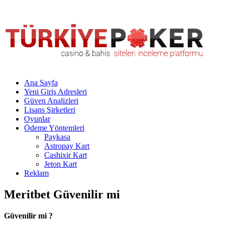
Ana Sayfa
Yeni Giriş Adresleri
Güven Analizleri
Lisans Şirketleri
Oyunlar
Ödeme Yöntemleri
Paykasa
Astropay Kart
Cashixir Kart
Jeton Kart
Reklam
Meritbet Güvenilir mi
Güvenilir mi ?