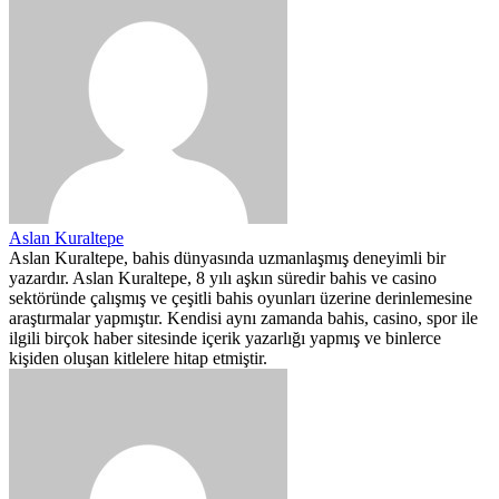
Aslan Kuraltepe
Aslan Kuraltepe, bahis dünyasında uzmanlaşmış deneyimli bir
yazardır. Aslan Kuraltepe, 8 yılı aşkın süredir bahis ve casino
sektöründe çalışmış ve çeşitli bahis oyunları üzerine derinlemesine
araştırmalar yapmıştır. Kendisi aynı zamanda bahis, casino, spor ile
ilgili birçok haber sitesinde içerik yazarlığı yapmış ve binlerce
kişiden oluşan kitlelere hitap etmiştir.