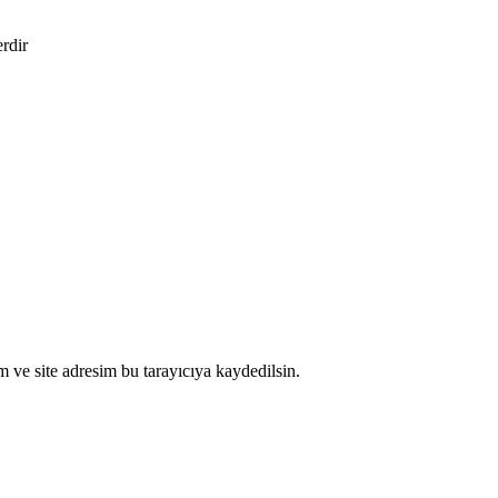
erdir
 ve site adresim bu tarayıcıya kaydedilsin.