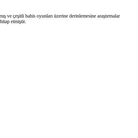
ış ve çeşitli bahis oyunları üzerine derinlemesine araştırmalar
itap etmiştir.