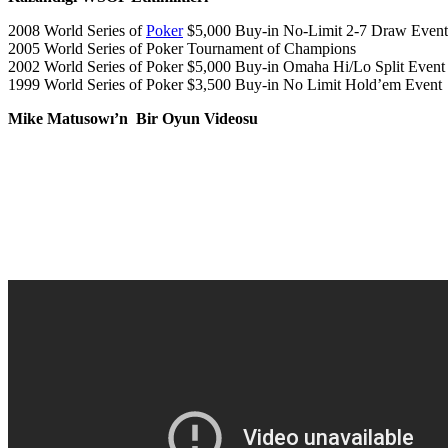
2008 World Series of
Poker
$5,000 Buy-in No-Limit 2-7 Draw Event
2005 World Series of Poker Tournament of Champions
2002 World Series of Poker $5,000 Buy-in Omaha Hi/Lo Split Event
1999 World Series of Poker $3,500 Buy-in No Limit Hold’em Event
Mike Matusowı’n Bir Oyun Videosu