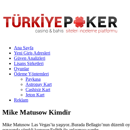
Ana Sayfa
Yeni Giriş Adresleri
Güven Analizleri
Lisans Şirketleri
Oyunlar
Ödeme Yöntemleri
Paykasa
Astropay Kart
Cashixir Kart
Jeton Kart
Reklam
Mike Matusow Kimdir
Mike Matusow Las Vegas’ta yaşıyor..Burada Bellagio’nun düzenli oy
esnasında sürekli konuşur.Fulltilt ile anlaşması vardır.