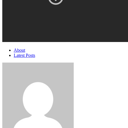
About
Latest Posts