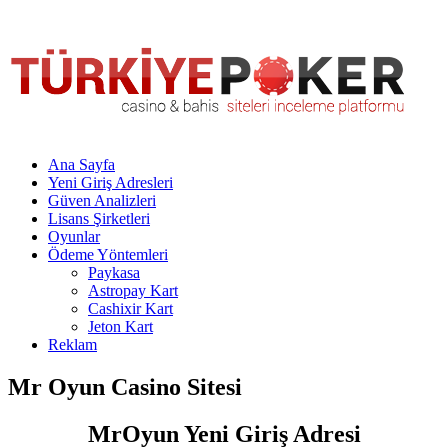
Ana Sayfa
Yeni Giriş Adresleri
Güven Analizleri
Lisans Şirketleri
Oyunlar
Ödeme Yöntemleri
Paykasa
Astropay Kart
Cashixir Kart
Jeton Kart
Reklam
Mr Oyun Casino Sitesi
MrOyun Yeni Giriş Adresi