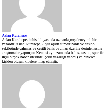
Aslan Kuraltepe
Aslan Kuraltepe, bahis dünyasında uzmanlaşmış deneyimli bir
yazardır. Aslan Kuraltepe, 8 yılı aşkın süredir bahis ve casino
sektöründe çalışmış ve çeşitli bahis oyunları üzerine derinlemesine
araştırmalar yapmıştır. Kendisi aynı zamanda bahis, casino, spor ile
ilgili birçok haber sitesinde içerik yazarlığı yapmış ve binlerce
kişiden oluşan kitlelere hitap etmiştir.