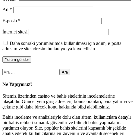
Ad
*
E-posta
*
İnternet sitesi
Daha sonraki yorumlarımda kullanılması için adım, e-posta
adresim ve site adresim bu tarayıcıya kaydedilsin.
Arama:
Ne Yapıyoruz?
Sitemiz üzerinden casino ve bahis sitelerinin incelemelerine
ulaşabilir. Güncel yeni giriş adresleri, bonus oranları, para yatırma ve
çekme gibi daha birçok konu hakkında bilgi alabilirsiniz.
Bahis inceleme ve analizleriyle dolu olan sitem, kullanıcılara detaylı
bir bahis rehberi sunarak güvenilir ve bilinçli bahis yapmalarına
yardımcı oluyor. Site, popüler bahis sitelerini kapsamlı bir şekilde
analiz ederek kullanıcılarına en güvenilir ve avantajlı seçenekleri