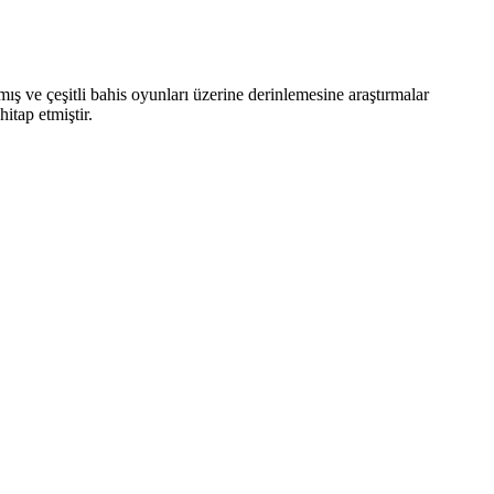
ış ve çeşitli bahis oyunları üzerine derinlemesine araştırmalar
itap etmiştir.