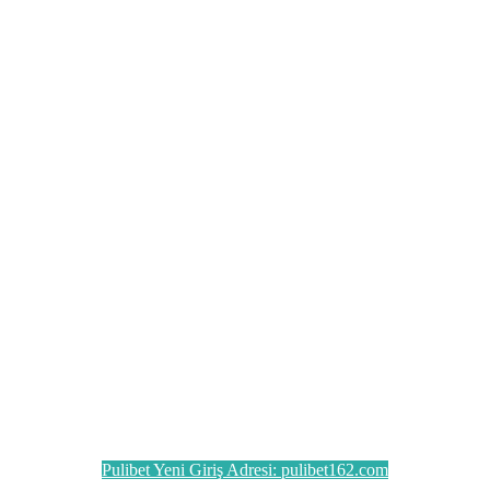
Pulibet Yeni Giriş Adresi: pulibet162.com