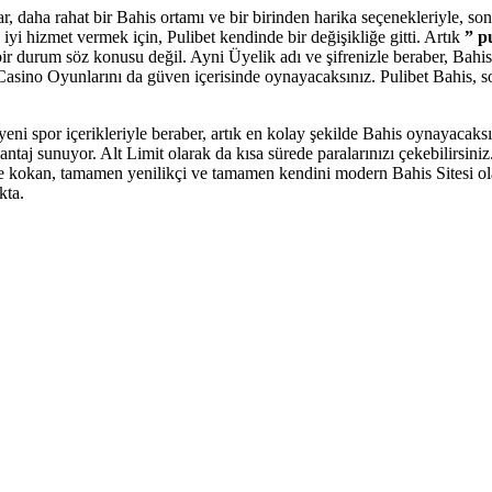
, daha rahat bir Bahis ortamı ve bir birinden harika seçenekleriyle, son 
iyi hizmet vermek için, Pulibet kendinde bir değişikliğe gitti. Artık
” p
ir durum söz konusu değil. Ayni Üyelik adı ve şifrenizle beraber, Bahis
Casino Oyunlarını da güven içerisinde oynayacaksınız. Pulibet Bahis, s
yeni spor içerikleriyle beraber, artık en kolay şekilde Bahis oynayacaks
taj sunuyor. Alt Limit olarak da kısa sürede paralarınızı çekebilirsini
te kokan, tamamen yenilikçi ve tamamen kendini modern Bahis Sitesi olara
kta.