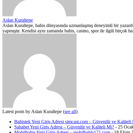
Aslan Kuraltepe
Aslan Kuraltepe, bahis dünyasında uzmanlaşmış deneyimli bir yazardır. 
yapmıştır. Kendisi aynı zamanda bahis, casino, spor ile ilgili birçok hab
Latest posts by Aslan Kuraltepe
(
see all
)
Bahistek Yeni Giriş Adresi simcast.com – Güvenilir ve Kaliteli
Sahabet Yeni Giriş Adresi – Güvenilir ve Kaliteli Mi?
- 25 Oca
Mobilbahis Yeni Giriş Adresi – mobilbahis171.com
- 18 Ekim 