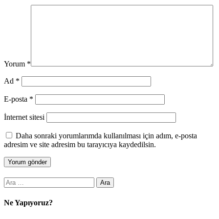
Yorum
*
Ad
*
E-posta
*
İnternet sitesi
Daha sonraki yorumlarımda kullanılması için adım, e-posta
adresim ve site adresim bu tarayıcıya kaydedilsin.
Arama:
Ne Yapıyoruz?