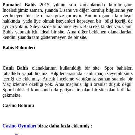
Pumabet Bahis
2015 yılının son zamanlarında kurulmuştur.
İncelediğimiz zaman, şuanda Lisans ve diğer kuruluş bilgilerine yer
verilmeyen bir site olarak göze çarpıyor. Bunun dışında kuruluşu
hakkında yada üye olmak isteyenleri kapsayan bir bilgi içeriği de
ayrıca yoktur. Siteyi sizde biraz inceleyin. Bazı eksiklikler var. Canlı
Bahis yapmak için ideal bir site. Ama diğer beklenen olanaklardan
kendini şuanda tam gösteremeyen de bir site.
Bahis Bölümleri
Canlı Bahis
olanaklarının kullanıldığı bir site. Spor bahisleri
rahatlıkla yapabilirsiniz. Bilgiler arasında canlı maç izleyebilirsiniz
içeriği de eklenmiş. Ancak inceleme yaptığımız zaman şuanda bir
Maç izlenme özelliği yok. Ama maçlarla ilgili oranlar düşük değil.
Spor bahisleri konusunda da gelişmekte olan bir site olarak dikkat
çekmekte.
Casino Bölümü
Casino Oyunları
biraz daha fazla eklenmiş ;