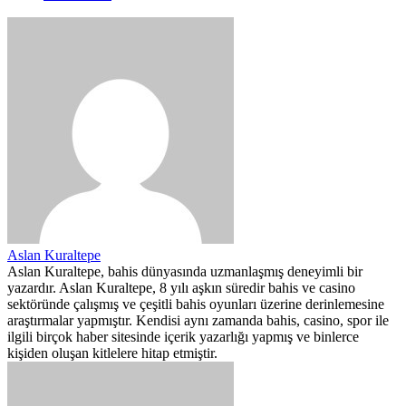
Aslan Kuraltepe
Aslan Kuraltepe, bahis dünyasında uzmanlaşmış deneyimli bir
yazardır. Aslan Kuraltepe, 8 yılı aşkın süredir bahis ve casino
sektöründe çalışmış ve çeşitli bahis oyunları üzerine derinlemesine
araştırmalar yapmıştır. Kendisi aynı zamanda bahis, casino, spor ile
ilgili birçok haber sitesinde içerik yazarlığı yapmış ve binlerce
kişiden oluşan kitlelere hitap etmiştir.