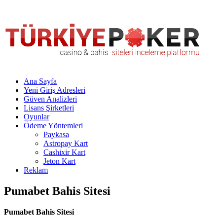
Ana Sayfa
Yeni Giriş Adresleri
Güven Analizleri
Lisans Şirketleri
Oyunlar
Ödeme Yöntemleri
Paykasa
Astropay Kart
Cashixir Kart
Jeton Kart
Reklam
Pumabet Bahis Sitesi
Pumabet Bahis Sitesi