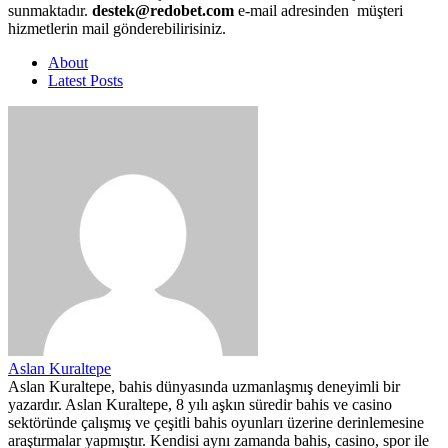
sunmaktadır.
destek@redobet.com
e-mail adresinden müşteri
hizmetlerin mail gönderebilirisiniz.
About
Latest Posts
Aslan Kuraltepe
Aslan Kuraltepe, bahis dünyasında uzmanlaşmış deneyimli bir
yazardır. Aslan Kuraltepe, 8 yılı aşkın süredir bahis ve casino
sektöründe çalışmış ve çeşitli bahis oyunları üzerine derinlemesine
araştırmalar yapmıştır. Kendisi aynı zamanda bahis, casino, spor ile