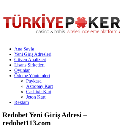
Ana Sayfa
Yeni Giriş Adresleri
Güven Analizleri
Lisans Şirketleri
Oyunlar
Ödeme Yöntemleri
Paykasa
Astropay Kart
Cashixir Kart
Jeton Kart
Reklam
Redobet Yeni Giriş Adresi –
redobet113.com