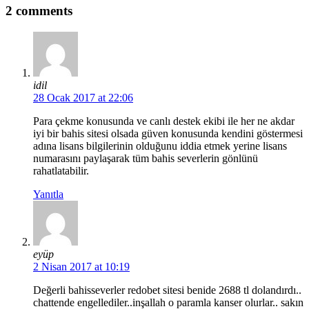
2 comments
idil
28 Ocak 2017 at 22:06
Para çekme konusunda ve canlı destek ekibi ile her ne akdar
iyi bir bahis sitesi olsada güven konusunda kendini göstermesi
adına lisans bilgilerinin olduğunu iddia etmek yerine lisans
numarasını paylaşarak tüm bahis severlerin gönlünü
rahatlatabilir.
Yanıtla
eyüp
2 Nisan 2017 at 10:19
Değerli bahisseverler redobet sitesi benide 2688 tl dolandırdı..
chattende engellediler..inşallah o paramla kanser olurlar.. sakın