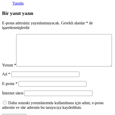
Yanıtla
Bir yanıt yazın
E-posta adresiniz yayınlanmayacak.
Gerekli alanlar
*
ile
işaretlenmişlerdir
Yorum
*
Ad
*
E-posta
*
İnternet sitesi
Daha sonraki yorumlarımda kullanılması için adım, e-posta
adresim ve site adresim bu tarayıcıya kaydedilsin.