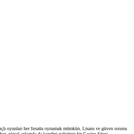
nçlı oyunları her fırsatta oynamak mümkün. Lisans ve güven sorunu
r, görsel anlamda da kendini geliştiren bir Casino Sitesi.