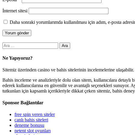
İnternet sitesi
Daha sonraki yorumlarımda kullanılması için adım, e-posta adresim
Arama:
Ne Yapıyoruz?
Sitemiz üzerinden casino ve bahis sitelerinin incelemelerine ulaşabilir
Bahis inceleme ve analizleriyle dolu olan sitem, kullanıcılara detaylı b
ederek kullanıcılarına en güvenilir ve avantajlı seçenekleri sunuyor. A
tutkunları için kapsamlı içerikleriyle dikkat çeken sitemiz, bahis deney
Sponsor Bağlantılar
free spin veren siteler
canlı bahis siteleri
deneme bonusu
netent slot oyunları