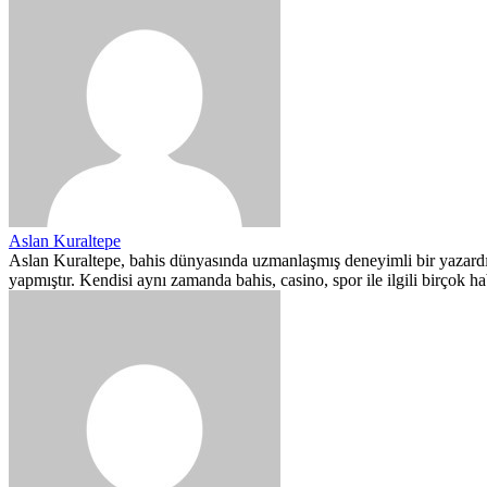
Aslan Kuraltepe
Aslan Kuraltepe, bahis dünyasında uzmanlaşmış deneyimli bir yazardır. 
yapmıştır. Kendisi aynı zamanda bahis, casino, spor ile ilgili birçok hab