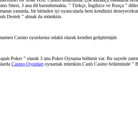
ino Sitesi, 3 ana dil barındırmakta. ” Türkçe, İngilizce ve Rusça ” dil
anın yanında, bir birinden iyi oyuncularla hem kendinizi deneyeceksi
 Canlı Destek ” almak da mümkün.
mamen Casino oyunlarına odaklı olarak kendini geliştirmiştir.
lı Poker ” olarak 3 ana Poker Oynama bölümü var. Bu sayede zaten ke
nlarda
Casino Oyunları
oynamak mümkün.Canlı Casino bölümünde ” Bet 