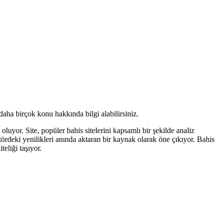
 daha birçok konu hakkında bilgi alabilirsiniz.
oluyor. Site, popüler bahis sitelerini kapsamlı bir şekilde analiz
tördeki yenilikleri anında aktaran bir kaynak olarak öne çıkıyor. Bahis
teliği taşıyor.