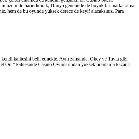
lerini üzerinde barındırarak, Dünya genelinde de büyük bir marka olma
niz, hem de bu oyunda yüksek derece de keyif alacaksınız. Para
ndi kalitesini belli etmekte. Aynı zamanda, Okey ve Tavla gibi
On ” kalitesinde Casino Oyunlarından yüksek oranlarda kazanç