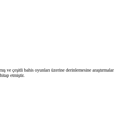
ış ve çeşitli bahis oyunları üzerine derinlemesine araştırmalar
itap etmiştir.