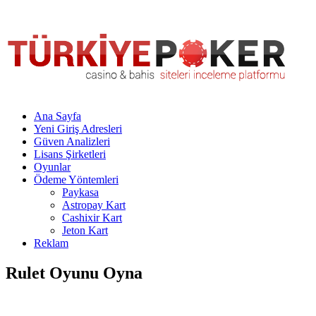
Ana Sayfa
Yeni Giriş Adresleri
Güven Analizleri
Lisans Şirketleri
Oyunlar
Ödeme Yöntemleri
Paykasa
Astropay Kart
Cashixir Kart
Jeton Kart
Reklam
Rulet Oyunu Oyna