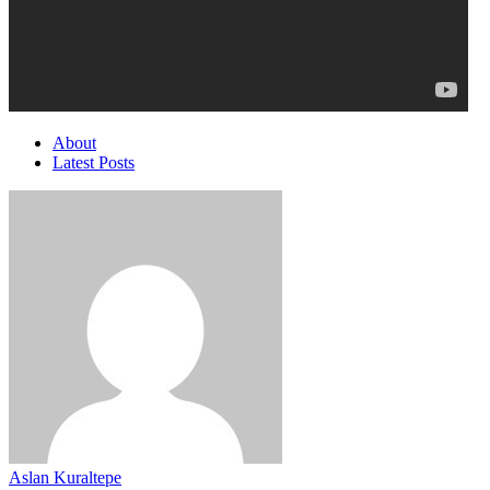
About
Latest Posts
Aslan Kuraltepe