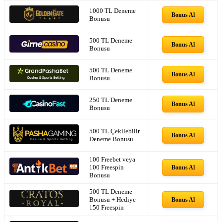
1000 TL Deneme
Bonus Al
Bonusu
500 TL Deneme
Bonus Al
Bonusu
500 TL Deneme
Bonus Al
Bonusu
250 TL Deneme
Bonus Al
Bonusu
500 TL Çekilebilir
Bonus Al
Deneme Bonusu
100 Freebet veya
100 Freespin
Bonus Al
Bonusu
500 TL Deneme
Bonusu + Hediye
Bonus Al
150 Freespin