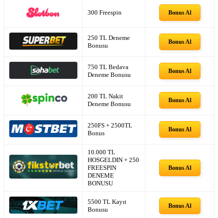
300 Freespin
Bonus Al
250 TL Deneme
Bonus Al
Bonusu
750 TL Bedava
Bonus Al
Deneme Bonusu
200 TL Nakit
Bonus Al
Deneme Bonusu
250FS + 2500TL
Bonus Al
Bonus
10.000 TL
HOSGELDIN + 250
FREESPIN
Bonus Al
DENEME
BONUSU
5500 TL Kayıt
Bonus Al
Bonusu