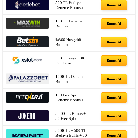
500 TL Hediye
Bonus Al
Deneme Bonusu
150 TL Deneme
Bonus Al
Bonusu
%300 Hoşgeldin
Bonus Al
Bonusu
500 TL veya 500
Bonus Al
Free Spin
1000 TL Deneme
Bonus Al
Bonusu
100 Free Spin
Bonus Al
Deneme Bonusu
5.000 TL Bonus +
Bonus Al
50 Free Spin
5000 TL + 500 TL
Bedava Bahis + 50
Bonus Al