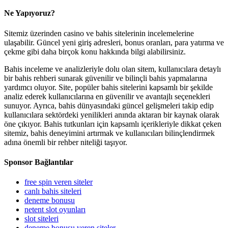
Ne Yapıyoruz?
Sitemiz üzerinden casino ve bahis sitelerinin incelemelerine
ulaşabilir. Güncel yeni giriş adresleri, bonus oranları, para yatırma ve
çekme gibi daha birçok konu hakkında bilgi alabilirsiniz.
Bahis inceleme ve analizleriyle dolu olan sitem, kullanıcılara detaylı
bir bahis rehberi sunarak güvenilir ve bilinçli bahis yapmalarına
yardımcı oluyor. Site, popüler bahis sitelerini kapsamlı bir şekilde
analiz ederek kullanıcılarına en güvenilir ve avantajlı seçenekleri
sunuyor. Ayrıca, bahis dünyasındaki güncel gelişmeleri takip edip
kullanıcılara sektördeki yenilikleri anında aktaran bir kaynak olarak
öne çıkıyor. Bahis tutkunları için kapsamlı içerikleriyle dikkat çeken
sitemiz, bahis deneyimini artırmak ve kullanıcıları bilinçlendirmek
adına önemli bir rehber niteliği taşıyor.
Sponsor Bağlantılar
free spin veren siteler
canlı bahis siteleri
deneme bonusu
netent slot oyunları
slot siteleri
deneme bonusu veren siteler