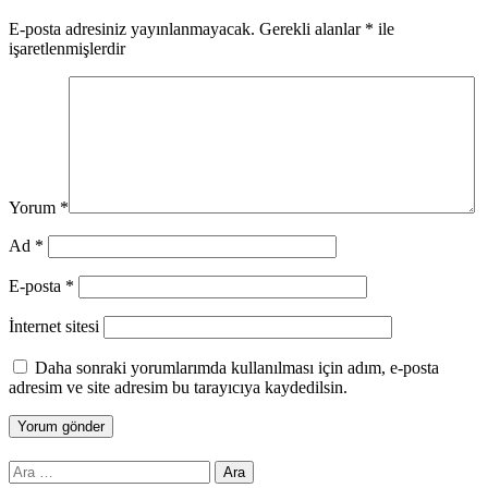
E-posta adresiniz yayınlanmayacak.
Gerekli alanlar
*
ile
işaretlenmişlerdir
Yorum
*
Ad
*
E-posta
*
İnternet sitesi
Daha sonraki yorumlarımda kullanılması için adım, e-posta
adresim ve site adresim bu tarayıcıya kaydedilsin.
Arama: