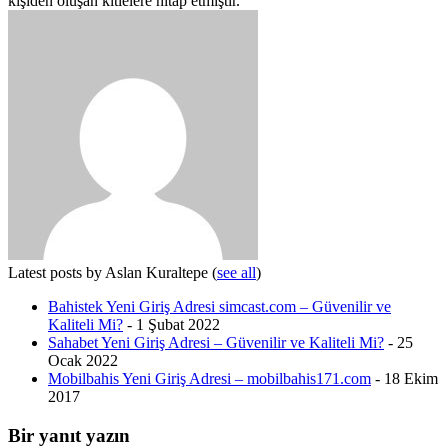
kişiden oluşan kitlelere hitap etmiştir.
Latest posts by Aslan Kuraltepe
(
see all
)
Bahistek Yeni Giriş Adresi simcast.com – Güvenilir ve
Kaliteli Mi?
- 1 Şubat 2022
Sahabet Yeni Giriş Adresi – Güvenilir ve Kaliteli Mi?
- 25
Ocak 2022
Mobilbahis Yeni Giriş Adresi – mobilbahis171.com
- 18 Ekim
2017
Bir yanıt yazın