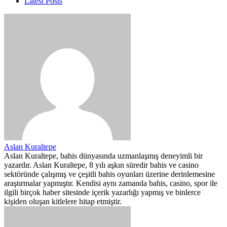
Latest Posts
Aslan Kuraltepe
Aslan Kuraltepe, bahis dünyasında uzmanlaşmış deneyimli bir
yazardır. Aslan Kuraltepe, 8 yılı aşkın süredir bahis ve casino
sektöründe çalışmış ve çeşitli bahis oyunları üzerine derinlemesine
araştırmalar yapmıştır. Kendisi aynı zamanda bahis, casino, spor ile
ilgili birçok haber sitesinde içerik yazarlığı yapmış ve binlerce
kişiden oluşan kitlelere hitap etmiştir.