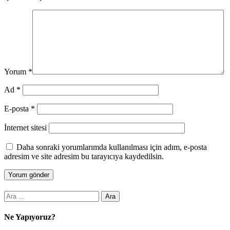
Yorum
*
Ad
*
E-posta
*
İnternet sitesi
Daha sonraki yorumlarımda kullanılması için adım, e-posta
adresim ve site adresim bu tarayıcıya kaydedilsin.
Arama:
Ne Yapıyoruz?