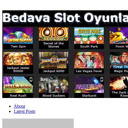
About
Latest Posts