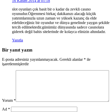
16 Kasım 2014 at 01:18
slot oyunları çok basit bir o kadar da zevkli casıno
oyunudur.Öğrenmesi birkaç dakikanızı alacağı küçük
yatırımlarınızla uzun zaman ve yüksek kazanç da elde
edebileceğiniz bir oyundur ve dünya genelinde yaygın şekilde
tercih edilmektedir.günümüz dünyasında sadece casınolara
giderek değil bahis sitelerinde de kolayca elinizin altındadır.
Yanıtla
Bir yanıt yazın
E-posta adresiniz yayınlanmayacak.
Gerekli alanlar
*
ile
işaretlenmişlerdir
Yorum
*
Ad
*