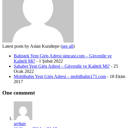
Latest posts by Aslan Kuraltepe
(
see all
)
Bahistek Yeni Giriş Adresi simcast.com – Güvenilir ve
Kaliteli Mi?
- 1 Şubat 2022
Sahabet Yeni Giriş Adresi – Güvenilir ve Kaliteli Mi?
- 25
Ocak 2022
Mobilbahis Yeni Giriş Adresi – mobilbahis171.com
- 18 Ekim
2017
One comment
serkan