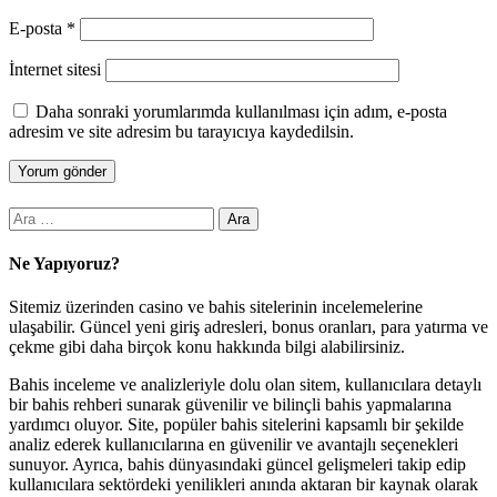
E-posta
*
İnternet sitesi
Daha sonraki yorumlarımda kullanılması için adım, e-posta
adresim ve site adresim bu tarayıcıya kaydedilsin.
Arama:
Ne Yapıyoruz?
Sitemiz üzerinden casino ve bahis sitelerinin incelemelerine
ulaşabilir. Güncel yeni giriş adresleri, bonus oranları, para yatırma ve
çekme gibi daha birçok konu hakkında bilgi alabilirsiniz.
Bahis inceleme ve analizleriyle dolu olan sitem, kullanıcılara detaylı
bir bahis rehberi sunarak güvenilir ve bilinçli bahis yapmalarına
yardımcı oluyor. Site, popüler bahis sitelerini kapsamlı bir şekilde
analiz ederek kullanıcılarına en güvenilir ve avantajlı seçenekleri
sunuyor. Ayrıca, bahis dünyasındaki güncel gelişmeleri takip edip
kullanıcılara sektördeki yenilikleri anında aktaran bir kaynak olarak