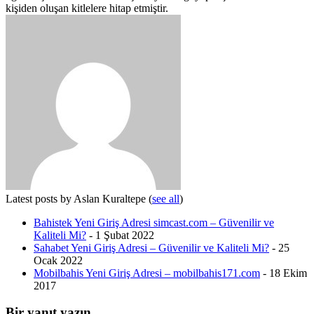
kişiden oluşan kitlelere hitap etmiştir.
Latest posts by Aslan Kuraltepe
(
see all
)
Bahistek Yeni Giriş Adresi simcast.com – Güvenilir ve
Kaliteli Mi?
- 1 Şubat 2022
Sahabet Yeni Giriş Adresi – Güvenilir ve Kaliteli Mi?
- 25
Ocak 2022
Mobilbahis Yeni Giriş Adresi – mobilbahis171.com
- 18 Ekim
2017
Bir yanıt yazın