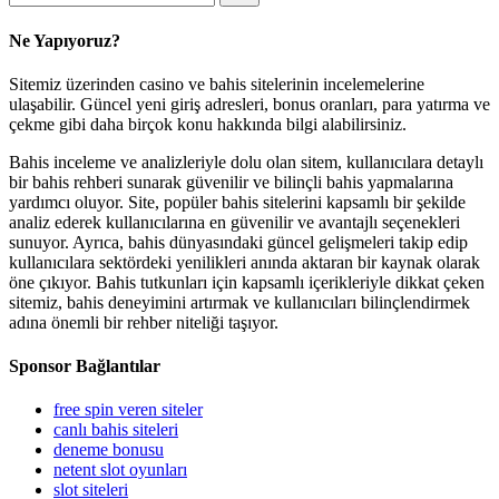
Ne Yapıyoruz?
Sitemiz üzerinden casino ve bahis sitelerinin incelemelerine
ulaşabilir. Güncel yeni giriş adresleri, bonus oranları, para yatırma ve
çekme gibi daha birçok konu hakkında bilgi alabilirsiniz.
Bahis inceleme ve analizleriyle dolu olan sitem, kullanıcılara detaylı
bir bahis rehberi sunarak güvenilir ve bilinçli bahis yapmalarına
yardımcı oluyor. Site, popüler bahis sitelerini kapsamlı bir şekilde
analiz ederek kullanıcılarına en güvenilir ve avantajlı seçenekleri
sunuyor. Ayrıca, bahis dünyasındaki güncel gelişmeleri takip edip
kullanıcılara sektördeki yenilikleri anında aktaran bir kaynak olarak
öne çıkıyor. Bahis tutkunları için kapsamlı içerikleriyle dikkat çeken
sitemiz, bahis deneyimini artırmak ve kullanıcıları bilinçlendirmek
adına önemli bir rehber niteliği taşıyor.
Sponsor Bağlantılar
free spin veren siteler
canlı bahis siteleri
deneme bonusu
netent slot oyunları
slot siteleri