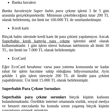
Banka havalesi
Banka havalesiyle Super bahis para
çekme işlemi 3 ile 5 gün
arasında gerçekleşmektedir. Minimum çekebileceğiniz tutar 200 TL
olarak belirlenmiş, üst limit ise 100.000 TL ile sınırlandırılmıştır.
Kredi kartı
Birçok bahis sitesinde kredi kartı ile para çekimi yapılamıyor. Ancak
Superbahis kredi kartıyla para çekme
işlemini aktif olarak
kullanmaktadır. 1 gün işlem süresi bulunan talebinizin alt limiti 30
TL, üst limiti ise 7.000 TL olarak belirlenmiştir.
EcoCard
Eğer EcoCard hesabınız varsa para yatırma konusunda ne kadar
rahat bir işlem hacmine sahip olduğunu biliyorsunuzdur. Aynı
şekilde 1 gün işlem süresiyle 200 TL alt limitle para çekimi
yapabilirsiniz. Üst limit 15.000 TL olarak belirlenmiştir.
Superbahis Para Çekme Sorunları
Superbahis para çekme sorunları
birçok kişinin kafasını
bulandırmaktadır. Özellikle internet ortamında sözlük, sosyal medya
ve benzeri mecralarda bu konuda sorun yaşamış birçok kişinin
yorumlarını görmek mümkün.