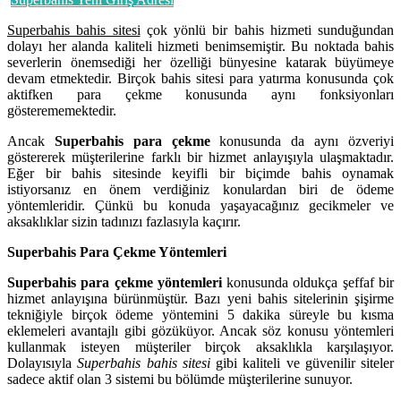
Superbahis bahis sitesi
çok yönlü bir bahis hizmeti sunduğundan
dolayı her alanda kaliteli hizmeti benimsemiştir. Bu noktada bahis
severlerin önemsediği her özelliği bünyesine katarak büyümeye
devam etmektedir. Birçok bahis sitesi para yatırma konusunda çok
aktifken para çekme konusunda aynı fonksiyonları
gösterememektedir.
Ancak
Superbahis para çekme
konusunda da aynı özveriyi
göstererek müşterilerine farklı bir hizmet anlayışıyla ulaşmaktadır.
Eğer bir bahis sitesinde keyifli bir biçimde bahis oynamak
istiyorsanız en önem verdiğiniz konulardan biri de ödeme
yöntemleridir. Çünkü bu konuda yaşayacağınız gecikmeler ve
aksaklıklar sizin tadınızı fazlasıyla kaçırır.
Superbahis Para Çekme Yöntemleri
Superbahis para çekme yöntemleri
konusunda oldukça şeffaf bir
hizmet anlayışına bürünmüştür. Bazı yeni bahis sitelerinin şişirme
tekniğiyle birçok ödeme yöntemini 5 dakika süreyle bu kısma
eklemeleri avantajlı gibi gözüküyor. Ancak söz konusu yöntemleri
kullanmak isteyen müşteriler birçok aksaklıkla karşılaşıyor.
Dolayısıyla
Superbahis bahis sitesi
gibi kaliteli ve güvenilir siteler
sadece aktif olan 3 sistemi bu bölümde müşterilerine sunuyor.