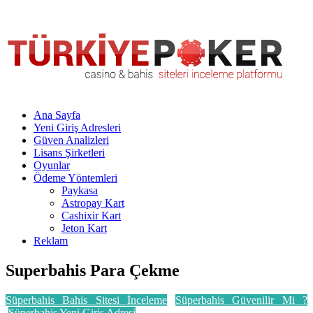
Ana Sayfa
Yeni Giriş Adresleri
Güven Analizleri
Lisans Şirketleri
Oyunlar
Ödeme Yöntemleri
Paykasa
Astropay Kart
Cashixir Kart
Jeton Kart
Reklam
Superbahis Para Çekme
Süperbahis Bahis Sitesi İnceleme
Süperbahis Güvenilir Mi ?
Süperbahis Yeni Giriş Adresi