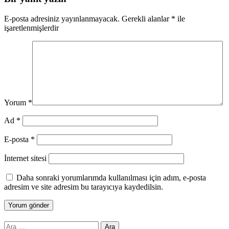
E-posta adresiniz yayınlanmayacak.
Gerekli alanlar
*
ile
işaretlenmişlerdir
Yorum
*
Ad
*
E-posta
*
İnternet sitesi
Daha sonraki yorumlarımda kullanılması için adım, e-posta
adresim ve site adresim bu tarayıcıya kaydedilsin.
Arama: