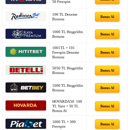
50 Freespin
100 TL Deneme
Bonus Al
Bonusu
1000 TL Hoşgeldin
Bonus Al
Bonusu
1001TL + 101
Freespin Deneme
Bonus Al
Bonusu
5050 TL Hoşgeldin
Bonus Al
Bonusu
1000 TL Hoşgeldin
Bonus Al
Bonusu
HOVARDA50: 100
TL Yatır + 50 TL
Bonus Al
Bonus Al
1000 TL + 300
Bonus Al
Freespin