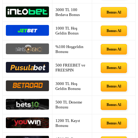
3000 TL 100
Bonus Al
Bedava Bonus
1000 TL Hoş
Bonus Al
Geldin Bonus
%100 Hoşgeldin
Bonus Al
Bonusu
500 FREEBET ve
Bonus Al
FREESPIN
3000 TL Hoş
Bonus Al
Geldin Bonusu
500 TL Deneme
Bonus Al
Bonusu
1200 TL Kayıt
Bonus Al
Bonusu