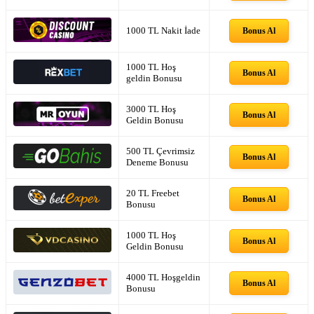
1000 TL Nakit İade
Bonus Al
1000 TL Hoş
Bonus Al
geldin Bonusu
3000 TL Hoş
Bonus Al
Geldin Bonusu
500 TL Çevrimsiz
Bonus Al
Deneme Bonusu
20 TL Freebet
Bonus Al
Bonusu
1000 TL Hoş
Bonus Al
Geldin Bonusu
4000 TL Hoşgeldin
Bonus Al
Bonusu