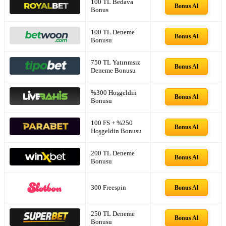
100 TL Bedava
Bonus Al
Bonus
100 TL Deneme
Bonus Al
Bonusu
750 TL Yatırımsız
Bonus Al
Deneme Bonusu
%300 Hoşgeldin
Bonus Al
Bonusu
100 FS + %250
Bonus Al
Hoşgeldin Bonusu
200 TL Deneme
Bonus Al
Bonusu
300 Freespin
Bonus Al
250 TL Deneme
Bonus Al
Bonusu