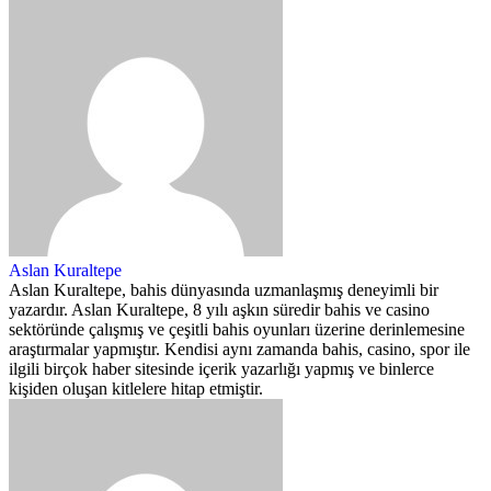
Aslan Kuraltepe
Aslan Kuraltepe, bahis dünyasında uzmanlaşmış deneyimli bir
yazardır. Aslan Kuraltepe, 8 yılı aşkın süredir bahis ve casino
sektöründe çalışmış ve çeşitli bahis oyunları üzerine derinlemesine
araştırmalar yapmıştır. Kendisi aynı zamanda bahis, casino, spor ile
ilgili birçok haber sitesinde içerik yazarlığı yapmış ve binlerce
kişiden oluşan kitlelere hitap etmiştir.