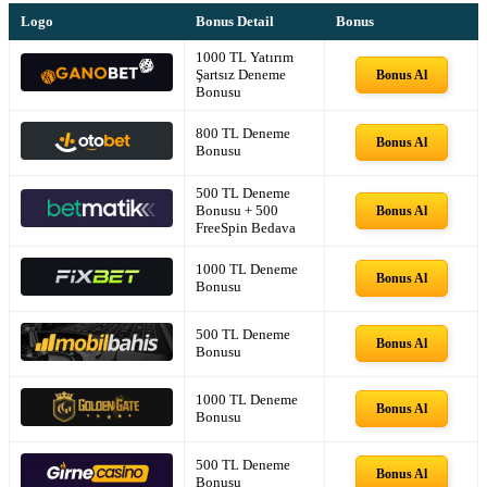
Logo
Bonus Detail
Bonus
1000 TL Yatırım
Şartsız Deneme
Bonus Al
Bonusu
800 TL Deneme
Bonus Al
Bonusu
500 TL Deneme
Bonusu + 500
Bonus Al
FreeSpin Bedava
1000 TL Deneme
Bonus Al
Bonusu
500 TL Deneme
Bonus Al
Bonusu
1000 TL Deneme
Bonus Al
Bonusu
500 TL Deneme
Bonus Al
Bonusu