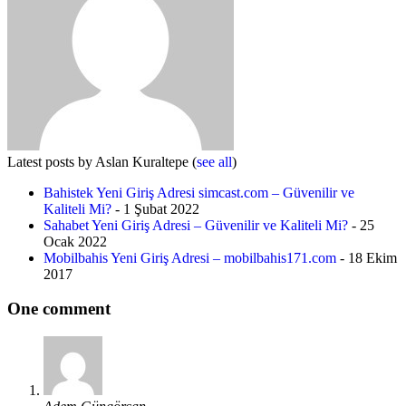
Latest posts by Aslan Kuraltepe
(
see all
)
Bahistek Yeni Giriş Adresi simcast.com – Güvenilir ve
Kaliteli Mi?
- 1 Şubat 2022
Sahabet Yeni Giriş Adresi – Güvenilir ve Kaliteli Mi?
- 25
Ocak 2022
Mobilbahis Yeni Giriş Adresi – mobilbahis171.com
- 18 Ekim
2017
One comment