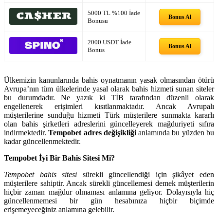
5000 TL %100 İade
Bonus Al
Bonusu
2000 USDT İade
Bonus Al
Bonus
Ülkemizin kanunlarında bahis oynatmanın yasak olmasından ötürü
Avrupa’nın tüm ülkelerinde yasal olarak bahis hizmeti sunan siteler
bu durumdadır. Ne yazık ki TİB tarafından düzenli olarak
engellenerek erişimleri kısıtlanmaktadır. Ancak Avrupalı
müşterilerine sunduğu hizmeti Türk müşterilere sunmakta kararlı
olan bahis şirketleri adreslerini güncelleyerek mağduriyeti sıfıra
indirmektedir.
Tempobet adres değişikliği
anlamında bu yüzden bu
kadar güncellenmektedir.
Tempobet İyi Bir Bahis Sitesi Mi?
Tempobet bahis sitesi
sürekli güncellendiği için şikâyet eden
müşterilere sahiptir. Ancak sürekli güncellemesi demek müşterilerin
hiçbir zaman mağdur olmaması anlamına geliyor. Dolayısıyla hiç
güncellenmemesi bir gün hesabınıza hiçbir biçimde
erişemeyeceğiniz anlamına gelebilir.