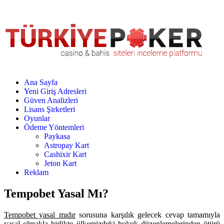
Ana Sayfa
Yeni Giriş Adresleri
Güven Analizleri
Lisans Şirketleri
Oyunlar
Ödeme Yöntemleri
Paykasa
Astropay Kart
Cashixir Kart
Jeton Kart
Reklam
Tempobet Yasal Mı?
Tempobet yasal mıdır
sorusuna karşılık gelecek cevap tamamıyla
yasal olmakla birlikte ülkemizdeki hukuk düzenlemelerinden ötürü