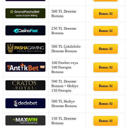
500 TL Deneme
Bonus Al
Bonusu
250 TL Deneme
Bonus Al
Bonusu
500 TL Çekilebilir
Bonus Al
Deneme Bonusu
100 Freebet veya
100 Freespin
Bonus Al
Bonusu
500 TL Deneme
Bonusu + Hediye
Bonus Al
150 Freespin
500 TL Hediye
Bonus Al
Deneme Bonusu
150 TL Deneme
Bonus Al
Bonusu