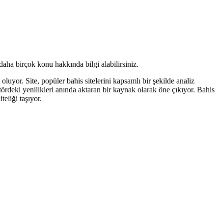
 daha birçok konu hakkında bilgi alabilirsiniz.
oluyor. Site, popüler bahis sitelerini kapsamlı bir şekilde analiz
tördeki yenilikleri anında aktaran bir kaynak olarak öne çıkıyor. Bahis
teliği taşıyor.