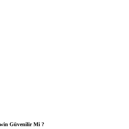
iwin Güvenilir Mi ?