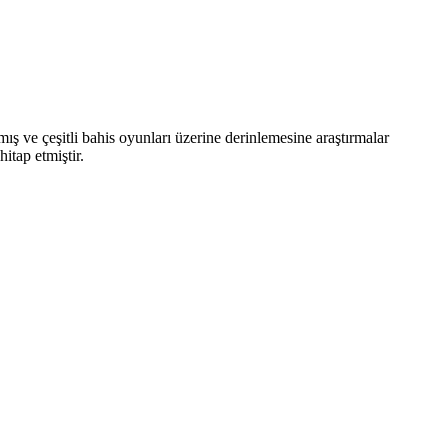
ış ve çeşitli bahis oyunları üzerine derinlemesine araştırmalar
itap etmiştir.