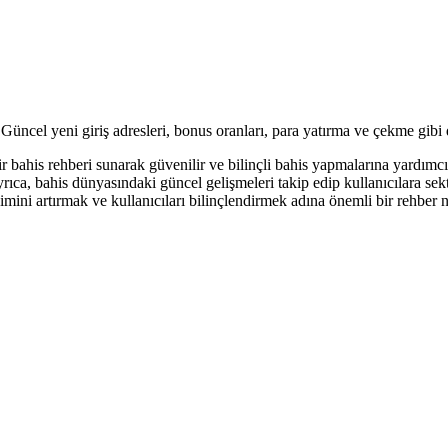
. Güncel yeni giriş adresleri, bonus oranları, para yatırma ve çekme gibi
ir bahis rehberi sunarak güvenilir ve bilinçli bahis yapmalarına yardımcı 
yrıca, bahis dünyasındaki güncel gelişmeleri takip edip kullanıcılara sek
imini artırmak ve kullanıcıları bilinçlendirmek adına önemli bir rehber ni