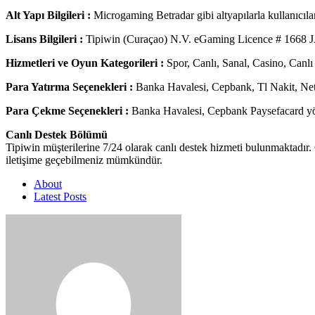
Alt Yapı Bilgileri :
Microgaming Betradar gibi altyapılarla kullanıcıla
Lisans Bilgileri :
Tipiwin (Curaçao) N.V. eGaming Licence # 1668 J
Hizmetleri ve Oyun Kategorileri :
Spor, Canlı, Sanal, Casino, Canl
Para Yatırma Seçenekleri :
Banka Havalesi, Cepbank, Tl Nakit, Netelle
Para Çekme Seçenekleri :
Banka Havalesi, Cepbank Paysefacard yönte
Canlı Destek Bölümü
Tipiwin müşterilerine 7/24 olarak canlı destek hizmeti bulunmaktadır. C
iletişime geçebilmeniz mümkündür.
About
Latest Posts