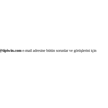
@tipiwin.com
e-mail adresine bütün sorunlar ve görüşlerini için