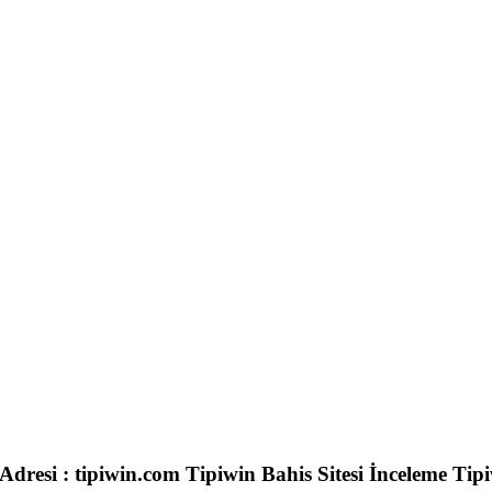
 Adresi : tipiwin.com Tipiwin Bahis Sitesi İnceleme Tip