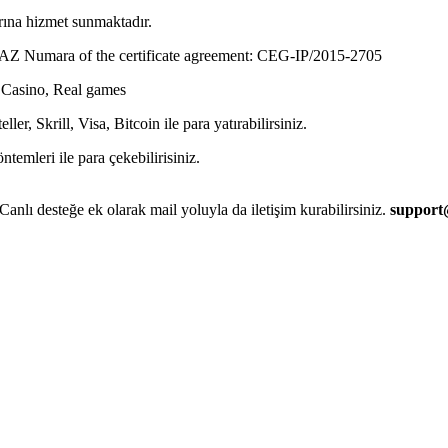
rına hizmet sunmaktadır.
AZ Numara of the certificate agreement: CEG-IP/2015-2705
ı Casino, Real games
r, Skrill, Visa, Bitcoin ile para yatırabilirsiniz.
mleri ile para çekebilirisiniz.
anlı desteğe ek olarak mail yoluyla da iletişim kurabilirsiniz.
support