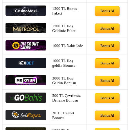
1500 TL Bonus
Bonus Al
Paketi
1500 TL Hoş
Bonus Al
Geldiniz Paketi
1000 TL Nakit İade
Bonus Al
1000 TL Hoş
Bonus Al
geldin Bonusu
3000 TL Hoş
Bonus Al
Geldin Bonusu
500 TL Çevrimsiz
Bonus Al
Deneme Bonusu
20 TL Freebet
Bonus Al
Bonusu