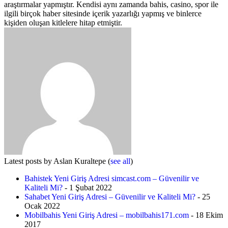
araştırmalar yapmıştır. Kendisi aynı zamanda bahis, casino, spor ile
ilgili birçok haber sitesinde içerik yazarlığı yapmış ve binlerce
kişiden oluşan kitlelere hitap etmiştir.
Latest posts by Aslan Kuraltepe
(
see all
)
Bahistek Yeni Giriş Adresi simcast.com – Güvenilir ve
Kaliteli Mi?
- 1 Şubat 2022
Sahabet Yeni Giriş Adresi – Güvenilir ve Kaliteli Mi?
- 25
Ocak 2022
Mobilbahis Yeni Giriş Adresi – mobilbahis171.com
- 18 Ekim
2017