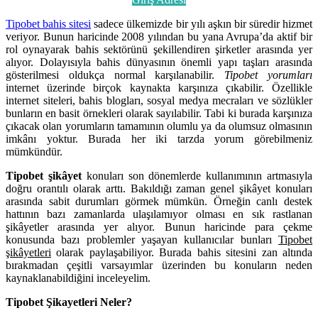
Tipobet bahis sitesi
sadece ülkemizde bir yılı aşkın bir süredir hizmet
veriyor. Bunun haricinde 2008 yılından bu yana Avrupa’da aktif bir
rol oynayarak bahis sektörünü şekillendiren şirketler arasında yer
alıyor. Dolayısıyla bahis dünyasının önemli yapı taşları arasında
gösterilmesi oldukça normal karşılanabilir.
Tipobet yorumları
internet üzerinde birçok kaynakta karşınıza çıkabilir. Özellikle
internet siteleri, bahis blogları, sosyal medya mecraları ve sözlükler
bunların en basit örnekleri olarak sayılabilir. Tabi ki burada karşınıza
çıkacak olan yorumların tamamının olumlu ya da olumsuz olmasının
imkânı yoktur. Burada her iki tarzda yorum görebilmeniz
mümkündür.
Tipobet şikâyet
konuları son dönemlerde kullanımının artmasıyla
doğru orantılı olarak arttı. Bakıldığı zaman genel şikâyet konuları
arasında sabit durumları görmek mümkün. Örneğin canlı destek
hattının bazı zamanlarda ulaşılamıyor olması en sık rastlanan
şikâyetler arasında yer alıyor. Bunun haricinde para çekme
konusunda bazı problemler yaşayan kullanıcılar bunları
Tipobet
şikâyetleri
olarak paylaşabiliyor. Burada bahis sitesini zan altında
bırakmadan çeşitli varsayımlar üzerinden bu konuların neden
kaynaklanabildiğini inceleyelim.
Tipobet Şikayetleri Neler?