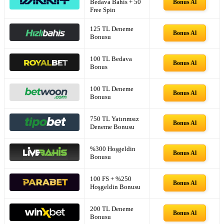
Bedava Bahis + 50
Bonus Al
Free Spin
125 TL Deneme
Bonus Al
Bonusu
100 TL Bedava
Bonus Al
Bonus
100 TL Deneme
Bonus Al
Bonusu
750 TL Yatırımsız
Bonus Al
Deneme Bonusu
%300 Hoşgeldin
Bonus Al
Bonusu
100 FS + %250
Bonus Al
Hoşgeldin Bonusu
200 TL Deneme
Bonus Al
Bonusu