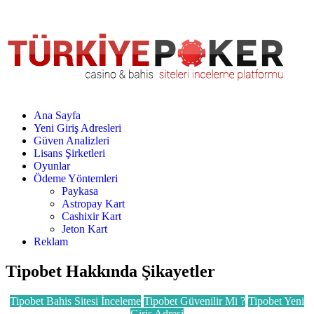
Ana Sayfa
Yeni Giriş Adresleri
Güven Analizleri
Lisans Şirketleri
Oyunlar
Ödeme Yöntemleri
Paykasa
Astropay Kart
Cashixir Kart
Jeton Kart
Reklam
Tipobet Hakkında Şikayetler
Tipobet Bahis Sitesi İnceleme
Tipobet Güvenilir Mi ?
Tipobet Yeni
Giriş Adresi