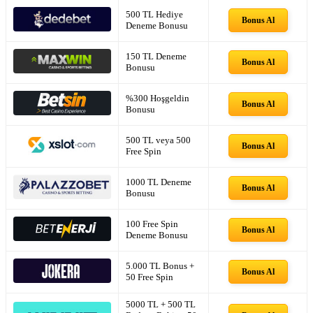
500 TL Hediye
Bonus Al
Deneme Bonusu
150 TL Deneme
Bonus Al
Bonusu
%300 Hoşgeldin
Bonus Al
Bonusu
500 TL veya 500
Bonus Al
Free Spin
1000 TL Deneme
Bonus Al
Bonusu
100 Free Spin
Bonus Al
Deneme Bonusu
5.000 TL Bonus +
Bonus Al
50 Free Spin
5000 TL + 500 TL