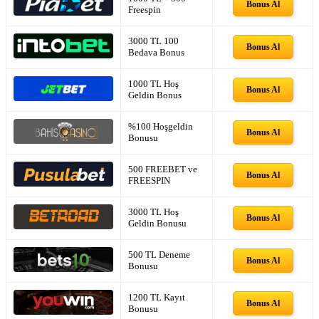
Bonus Al
Freespin
3000 TL 100
Bonus Al
Bedava Bonus
1000 TL Hoş
Bonus Al
Geldin Bonus
%100 Hoşgeldin
Bonus Al
Bonusu
500 FREEBET ve
Bonus Al
FREESPIN
3000 TL Hoş
Bonus Al
Geldin Bonusu
500 TL Deneme
Bonus Al
Bonusu
1200 TL Kayıt
Bonus Al
Bonusu