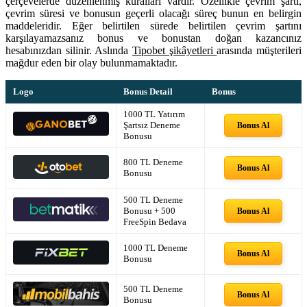
çerçevelerde düzenlenmiş kuralları vardır. Özellikle çevrim şartı,
çevrim süresi ve bonusun geçerli olacağı süreç bunun en belirgin
maddeleridir. Eğer belirtilen sürede belirtilen çevrim şartını
karşılayamazsanız bonus ve bonustan doğan kazancınız
hesabınızdan silinir. Aslında
Tipobet şikâyetleri
arasında müşterileri
mağdur eden bir olay bulunmamaktadır.
Logo
Bonus Detail
Bonus
1000 TL Yatırım
Şartsız Deneme
Bonus Al
Bonusu
800 TL Deneme
Bonus Al
Bonusu
500 TL Deneme
Bonusu + 500
Bonus Al
FreeSpin Bedava
1000 TL Deneme
Bonus Al
Bonusu
500 TL Deneme
Bonus Al
Bonusu