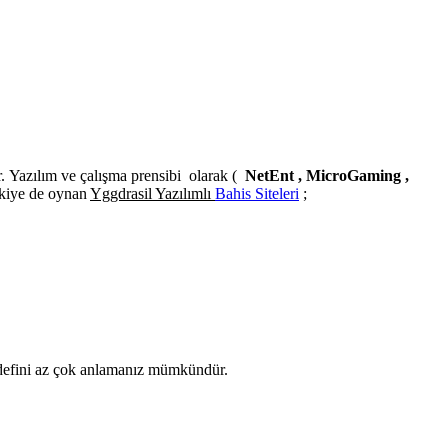
ır. Yazılım ve çalışma prensibi olarak (
NetEnt , MicroGaming ,
rkiye de oynan
Yggdrasil Yazılımlı
Bahis Siteleri
;
edefini az çok anlamanız mümkündür.