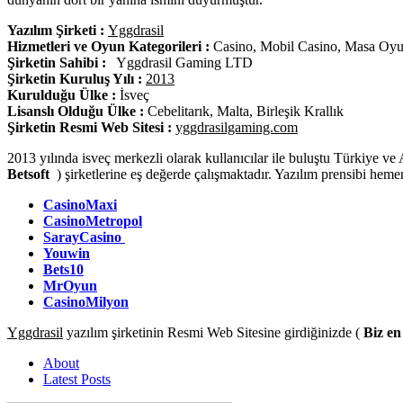
Yazılım Şirketi :
Yggdrasil
Hizmetleri ve Oyun Kategorileri :
Casino, Mobil Casino, Masa Oyu
Şirketin Sahibi :
Yggdrasil Gaming LTD
Şirketin Kuruluş Yılı :
2013
Kurulduğu Ülke :
İsveç
Lisanslı Olduğu Ülke :
Cebelitarık, Malta, Birleşik Krallık
Şirketin Resmi Web Sitesi :
yggdrasilgaming.com
2013 yılında isveç merkezli olarak kullanıcılar ile buluştu Türkiye ve 
Betsoft
) şirketlerine eş değerde çalışmaktadır. Yazılım prensibi he
CasinoMaxi
CasinoMetropol
SarayCasino
Youwin
Bets10
MrOyun
CasinoMilyon
Yggdrasil
yazılım şirketinin Resmi Web Sitesine girdiğinizde (
Biz en 
About
Latest Posts