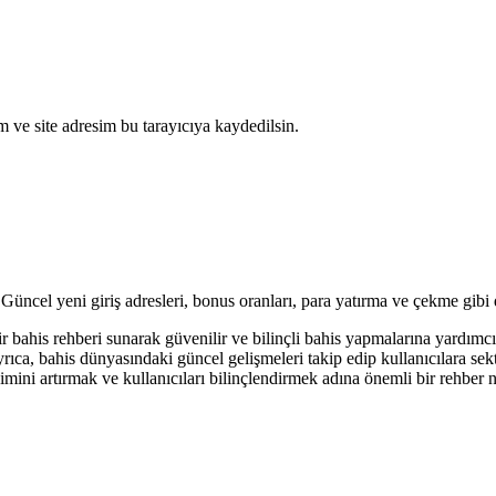
 ve site adresim bu tarayıcıya kaydedilsin.
. Güncel yeni giriş adresleri, bonus oranları, para yatırma ve çekme gibi
ir bahis rehberi sunarak güvenilir ve bilinçli bahis yapmalarına yardımcı 
yrıca, bahis dünyasındaki güncel gelişmeleri takip edip kullanıcılara sek
imini artırmak ve kullanıcıları bilinçlendirmek adına önemli bir rehber ni